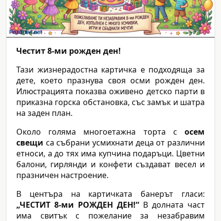
Честит 8-ми рожден ден!
Тази жизнерадостна картичка е подходяща за
дете, което празнува своя осми рожден ден.
Илюстрацията показва оживено детско парти в
приказна горска обстановка, със замък и шатра
на заден план.
Около голяма многоетажна торта с
осем
свещи
са събрани усмихнати деца от различни
етноси, а до тях има купчина подаръци. Цветни
балони, гирлянди и конфети създават весел и
празничен настроение.
В центъра на картичката банерът гласи:
„ЧЕСТИТ 8-ми РОЖДЕН ДЕН!“
В долната част
има свитък с пожелание за незабравим