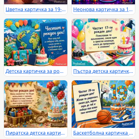
Цветна картичка за 19-ти рожден ден с торта, балони и градски залез
Неонова картичка за 18-ти рожден ден с пикселизиран дракон
Детска картичка за рожден ден с глобус, балони, куфар и торта 14
Пъстра детска картичка за 17-ти рожден ден с торта, балони и творчески мотиви
Пиратска детска картичка за 16-и рожден ден със съкровища и балони
Баскетболна картичка за 19-ти рожден ден с торта и кецове