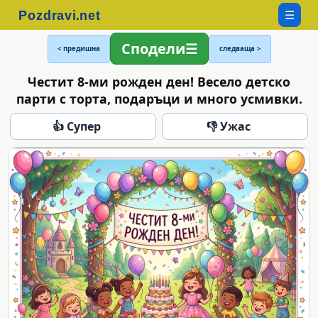
☰
Сподели
< предишна
следваща >
Честит 8-ми рожден ден! Весело детско
парти с торта, подаръци и много усмивки.
👍 Супер
👎 Ужас