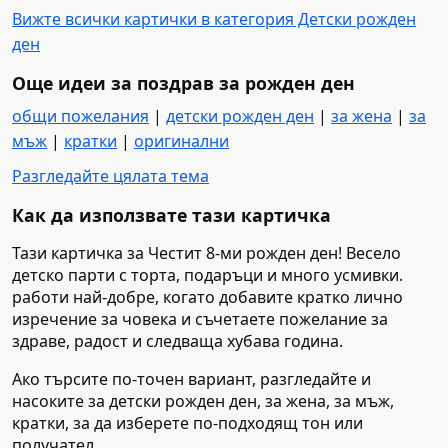
Вижте всички картички в категория Детски рожден
ден
Още идеи за поздрав за рожден ден
общи пожелания
|
детски рожден ден
|
за жена
|
за
мъж
|
кратки
|
оригинални
Разгледайте цялата тема
Как да използвате тази картичка
Тази картичка за Честит 8-ми рожден ден! Весело
детско парти с торта, подаръци и много усмивки.
работи най-добре, когато добавите кратко лично
изречение за човека и съчетаете пожелание за
здраве, радост и следваща хубава година.
Ако търсите по-точен вариант, разгледайте и
насоките за детски рожден ден, за жена, за мъж,
кратки, за да изберете по-подходящ тон или
получател.