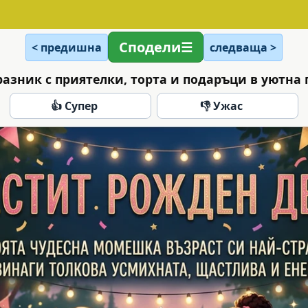
Сподели
< предишна
следваща >
разник с приятелки, торта и подаръци в уютна 
👍 Супер
👎 Ужас