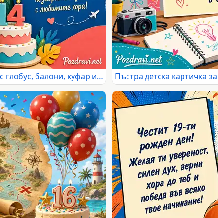
Детска картичка за рожден ден с глобус, балони, куфар и торта 14