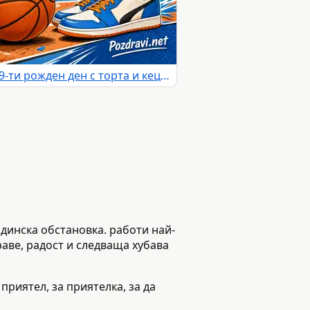
Баскетболна картичка за 19-ти рожден ден с торта и кецове
адинска обстановка. работи най-
раве, радост и следваща хубава
приятел, за приятелка, за да