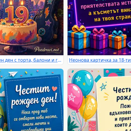
Цветна картичка за 19-ти рожден ден с торта, балони и градски залез