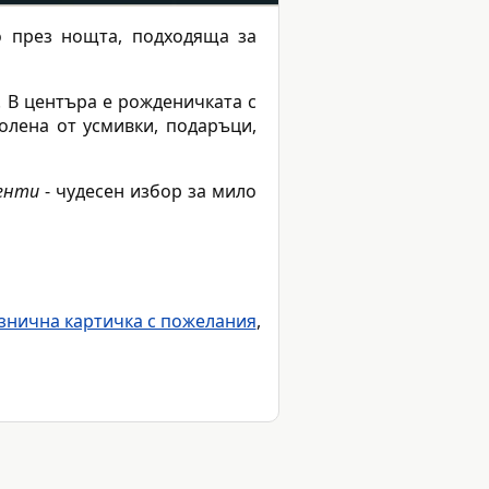
о през нощта, подходяща за
 В центъра е рожденичката с
колена от усмивки, подаръци,
енти
- чудесен избор за мило
знична картичка с пожелания
,