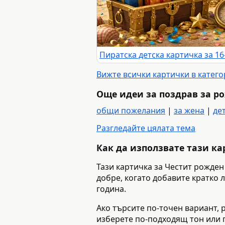
Вижте всички картички в катег
Още идеи за поздрав за р
общи пожелания
|
за жена
|
де
Разгледайте цялата тема
Как да използвате тази к
Тази картичка за Честит рожден
добре, когато добавите кратко 
година.
Ако търсите по-точен вариант, р
изберете по-подходящ тон или 