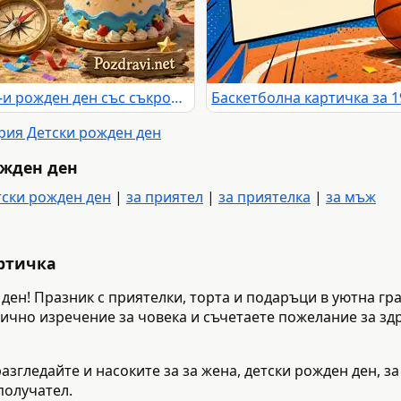
Пиратска детска картичка за 16-и рожден ден със съкровища и балони
ория Детски рожден ден
ожден ден
тски рожден ден
|
за приятел
|
за приятелка
|
за мъж
артичка
 ден! Празник с приятелки, торта и подаръци в уютна гр
лично изречение за човека и съчетаете пожелание за зд
азгледайте и насоките за за жена, детски рожден ден, за 
получател.