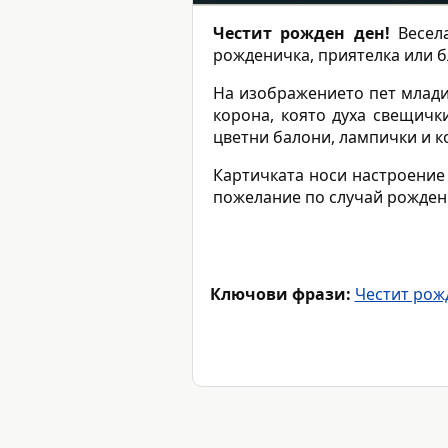
Честит рожден ден!
Весела
рожденичка, приятелка или б
На изображението пет млади
корона, която духа свещичк
цветни балони, лампички и к
Картичката носи настроение
пожелание по случай рожден
Ключови фрази:
Честит рож