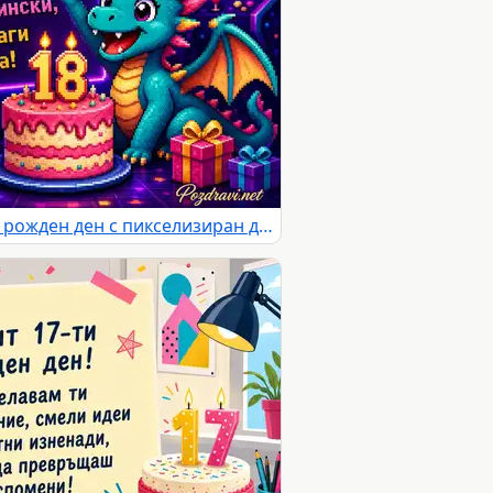
Неонова картичка за 18-ти рожден ден с пикселизиран дракон