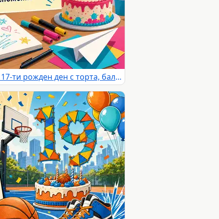
Пъстра детска картичка за 17-ти рожден ден с торта, балони и творчески мотиви