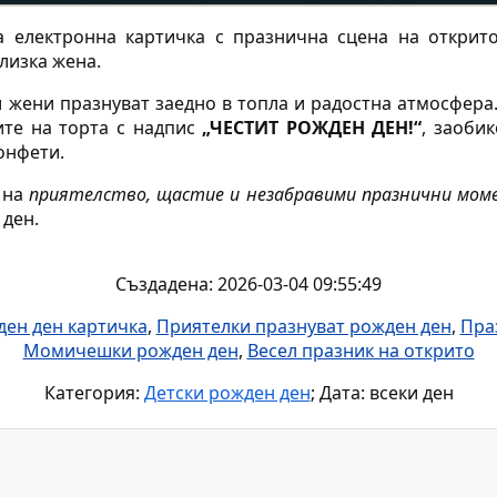
 електронна картичка с празнична сцена на открит
лизка жена.
 жени празнуват заедно в топла и радостна атмосфера.
ите на торта с надпис
„ЧЕСТИТ РОЖДЕН ДЕН!“
, заоби
онфети.
 на
приятелство, щастие и незабравими празнични мом
 ден.
Създадена: 2026-03-04 09:55:49
ден ден картичка
,
Приятелки празнуват рожден ден
,
Пра
Момичешки рожден ден
,
Весел празник на открито
Категория:
Детски рожден ден
; Дата: всеки ден