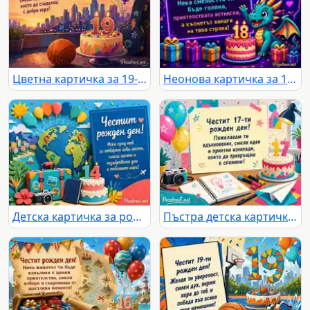
Цветна картичка за 19-ти рожден ден с торта, балони и градски залез
Неонова картичка за 18-ти рожден ден с пикселизиран дракон
Детска картичка за рожден ден с глобус, балони, куфар и торта 14
Пъстра детска картичка за 17-ти рожден ден с торта, балони и творчески мотиви