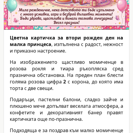
Цветна картичка за втори рожден ден на
малка принцеса
, изпълнена с радост, нежност
и приказно настроение.
На изображението щастливо момиченце в
розова рокля и тиара ръкопляска сред
празнична обстановка. На преден план блести
голяма розова цифра
2
с корона, до която има
торта с две свещи.
Подаръци, пастелни балони, сладко зайче и
плюшено мече допълват веселата атмосфера, а
конфетите и декоративният банер правят
картичката още по-празнична.
Подходяща е за поздрав към малко момиченце