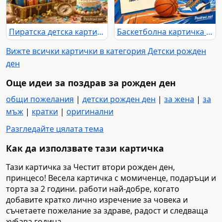
Пиратска детска картичка за 16-и рожден ден със съкровища и балони
Баскетболна картичка за 19-ти рожден ден с торта и кецове
Вижте всички картички в категория Детски рожден
ден
Още идеи за поздрав за рожден ден
общи пожелания
|
детски рожден ден
|
за жена
|
за
мъж
|
кратки
|
оригинални
Разгледайте цялата тема
Как да използвате тази картичка
Тази картичка за Честит втори рожден ден,
принцесо! Весела картичка с момиченце, подаръци и
торта за 2 години. работи най-добре, когато
добавите кратко лично изречение за човека и
съчетаете пожелание за здраве, радост и следваща
хубава година.