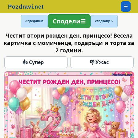
☰
Сподели
< предишна
следваща >
Честит втори рожден ден, принцесо! Весела
картичка с момиченце, подаръци и торта за
2 години.
👍 Супер
👎 Ужас