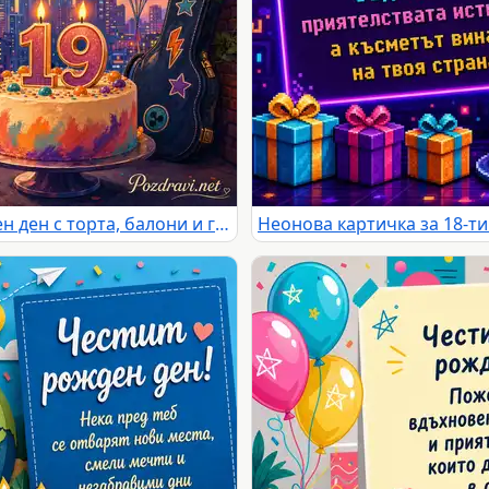
Цветна картичка за 19-ти рожден ден с торта, балони и градски залез