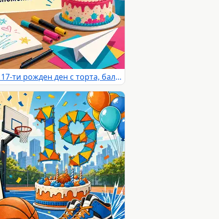
Пъстра детска картичка за 17-ти рожден ден с торта, балони и творчески мотиви