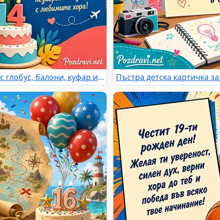
Детска картичка за рожден ден с глобус, балони, куфар и торта 14