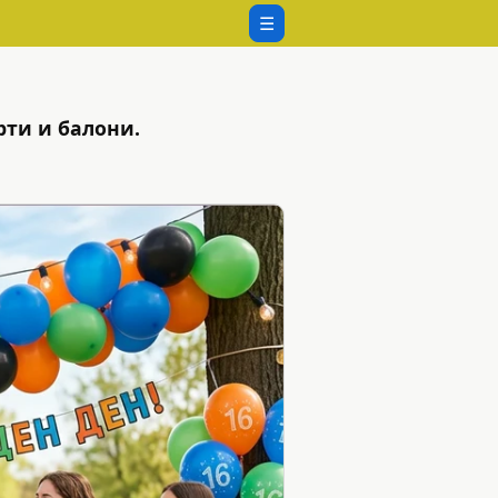
☰
рти и балони.