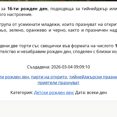
а за
16-ти рожден ден
, подходяща за тийнейджър или
ого настроение.
група от усмихнати младежи, които празнуват на откри
ньо, зелено, оранжево и черно, както и празничен на
дени две торти със свещички във формата на числото
телство и незабравим рожден ден, споделен с близки хо
Създадена: 2026-03-04 09:09:10
ти рожден ден
,
парти на открито
,
тийнейджърски празн
приятели празнуват
Категория:
Детски рожден ден
; Дата: всеки ден