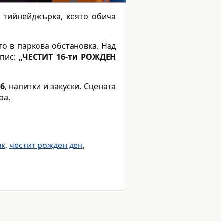
 тийнейджърка, която обича
то в паркова обстановка. Над
дпис:
„ЧЕСТИТ 16-ти РОЖДЕН
16
, напитки и закуски. Сцената
ра.
ик
,
честит рожден ден
,