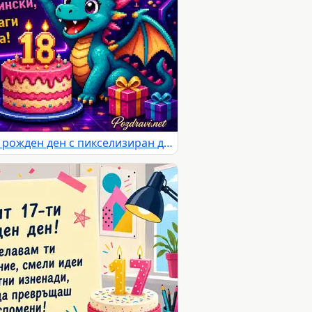
Неонова картичка за 18-ти рожден ден с пикселизиран дракон