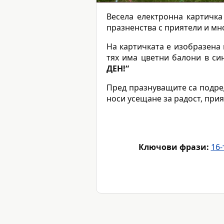
Весела електронна картичк
празненства с приятели и мн
На картичката е изобразена 
тях има цветни балони в си
ДЕН!“
Пред празнуващите са подре
носи усещане за радост, прия
Ключови фрази:
16-