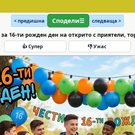
Сподели
< предишна
следваща >
 за 16-ти рожден ден на открито с приятели, то
👍 Супер
👎 Ужас