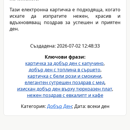
Тази електронна картичка е подходяща, когато
искате да изпратите нежен, красив и
вдъхновяващ поздрав за успешен и приятен
ден.
Създадена: 2026-07-02 12:48:33
Ключови фрази:
картичка за добър ден с капучино
,
добър ден с топлина в сърцето
,
картичка с бели рози и смокини
,
елегантен сутрешен поздрав с мед
,
изискан добър ден върху тюркоазен плат
,
нежен поздрав с евкалипт и кафе
Категория:
Добър Ден
; Дата: всеки ден