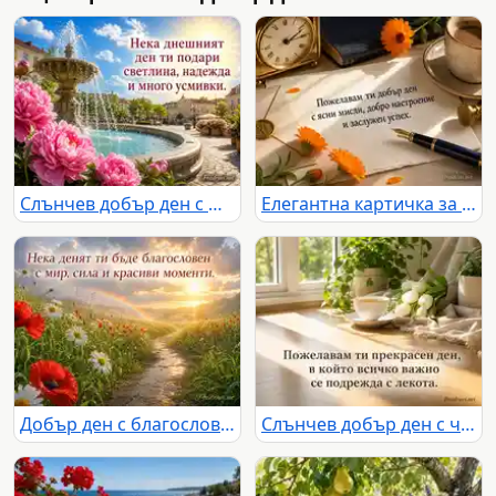
Слънчев добър ден с фонтан, розови божури и пожелание за светлина
Елегантна картичка за добър ден с кафе, цветя и топла следобедна светлина
Добър ден с благословия, слънчева поляна, макове, маргаритки и дъга
Слънчев добър ден с чай, бели лалета и топъл български надпис