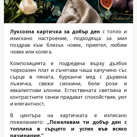
Луксозна картичка за добър ден
с топло и
изискано настроение, подходяща за мил
поздрав към близък човек, приятел, любим
човек или колега.
Композицията е подредена върху дълбок
тюркоазен плат и съчетава чаша капучино със
сърце в пяната, бурканче мед с дървена
лъжичка, свежи смокини, бели рози и
евкалиптови клонки. Естествената светлина и
контрастните сенки придават спокойствие, уют
и елегантност.
В центъра на картичката е изписано
пожеланието:
„Пожелавам ти добър ден с
топлина в сърцето и успех във всяко
начинание.“