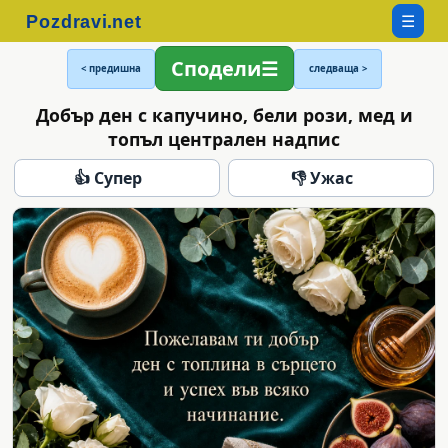
☰
Сподели
< предишна
следваща >
Добър ден с капучино, бели рози, мед и
топъл централен надпис
👍 Супер
👎 Ужас