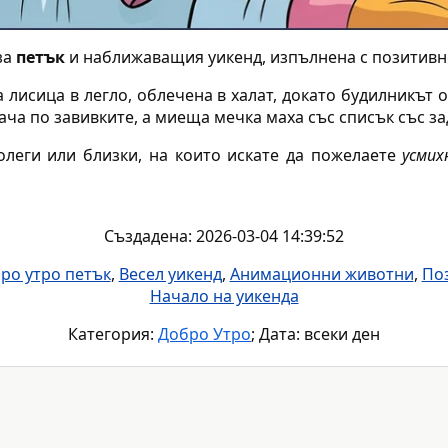
за
петък
и наближаващия уикенд, изпълнена с позитивно
лисица в легло, облечена в халат, докато будилникът
кача по завивките, а миеща мечка маха със списък със за
олеги или близки, на които искате да пожелаете
усмих
Създадена: 2026-03-04 14:39:52
ро утро петък
,
Весел уикенд
,
Анимационни животни
,
По
Начало на уикенда
Категория:
Добро Утро
; Дата: всеки ден