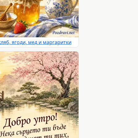
ляб, ягоди, мед и маргаритки