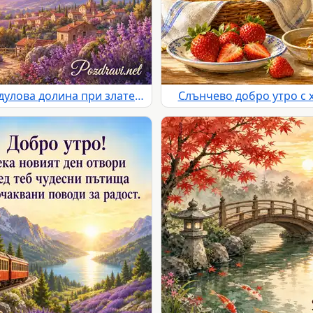
Добро утро с балони над лавандулова долина при златен изгрев
Слънчево добро утро с х