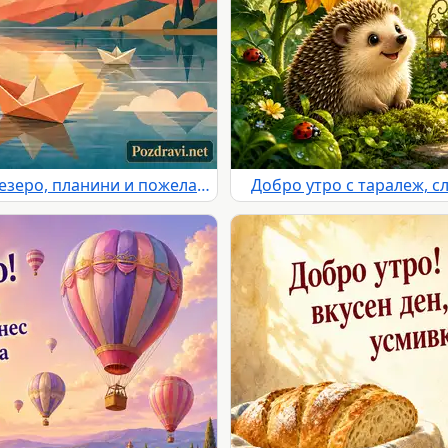
Добро утро с изгрев, спокойно езеро, планини и пожелание за щастлив ден
Добро утро с таралеж, с