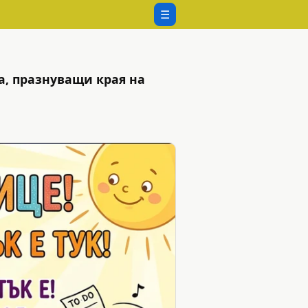
☰
а, празнуващи края на