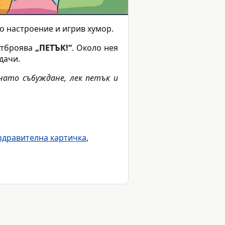
 настроение и игрив хумор.
 отброява
„ПЕТЪК!“
. Около нея
дачи.
нато събуждане, лек петък и
здравителна картичка
,