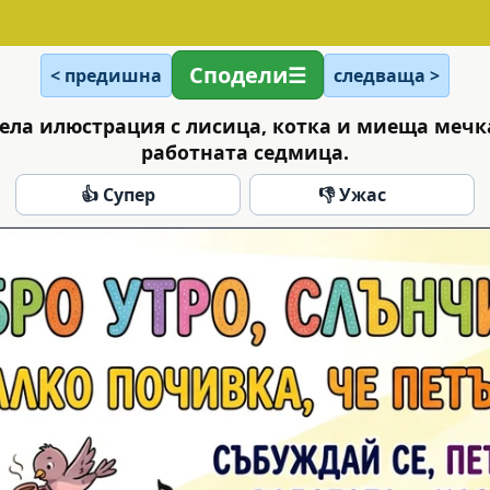
Сподели
< предишна
следваща >
есела илюстрация с лисица, котка и миеща мечк
работната седмица.
👍 Супер
👎 Ужас