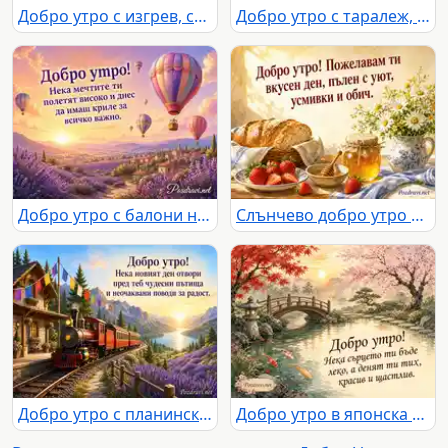
Добро утро с изгрев, спокойно езеро, планини и пожелание за щастлив ден
Добро утро с таралеж, слънчоглед и приказна градина
Добро утро с балони над лавандулова долина при златен изгрев
Слънчево добро утро с хляб, ягоди, мед и маргаритки
Добро утро с планински влак, изгрев, езеро и лавандулови поля
Добро утро в японска градина с кои, мост и пожелание за красив ден