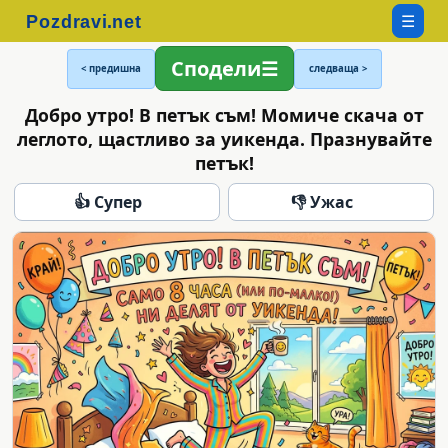
☰
Сподели
< предишна
следваща >
Добро утро! В петък съм! Момиче скача от
леглото, щастливо за уикенда. Празнувайте
петък!
👍 Супер
👎 Ужас