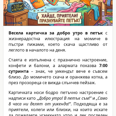
Весела картичка за добро утро в петък
с
жизнерадостна илюстрация на момиче в
пъстри пижами, което скача щастливо от
леглото в началото на деня.
Стаята е изпълнена с празнично настроение,
конфети и балони, а алармата показва
7:00
сутринта
– знак, че уикендът вече е съвсем
близо. До момичето скача и оранжева котка, а
през прозореца се вижда слънчев пейзаж.
Картичката носи бодро петъчно настроение с
надписи като
„Добро утро! В петък съм!“
и
„Само
8 часа ни делят от уикенда!“
. Подходяща е за
приятели, колеги или близки, на които искате
да пожелаете усмихнато утро и лек последен