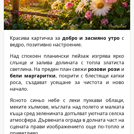
Красива картичка за
добро и засмяно утро
с
ведро, позитивно настроение.
Над спокоен планински пейзаж изгрява ярко
слънце и залива долината с топла златиста
светлина. На преден план свежи
розови рози
и
бели маргаритки
, покрити с блестящи капки
роса, създават усещане за чистота и ново
начало.
Ясното синьо небе с леки пухкави облаци,
меките хълмове, мъглата над полето и малката
къща сред зеленината допълват уютната селска
атмосфера. Дървената ограда в долната част на
сцената прави изображението още по-топло и
приветливо.