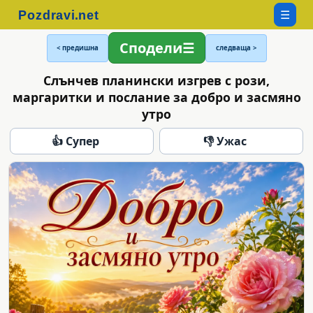
☰
Сподели
< предишна
следваща >
Слънчев планински изгрев с рози,
маргаритки и послание за добро и засмяно
утро
👍 Супер
👎 Ужас