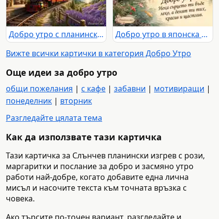
Добро утро с планински влак, изгрев, езеро и лавандулови поля
Добро утро в японска градина с кои, мост и пожелание за красив ден
Вижте всички картички в категория Добро Утро
Още идеи за добро утро
общи пожелания
|
с кафе
|
забавни
|
мотивиращи
|
понеделник
|
вторник
Разгледайте цялата тема
Как да използвате тази картичка
Тази картичка за Слънчев планински изгрев с рози,
маргаритки и послание за добро и засмяно утро
работи най-добре, когато добавите една лична
мисъл и насочите текста към точната връзка с
човека.
Ако търсите по-точен вариант, разгледайте и