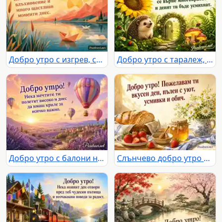
Добро утро с изгрев, спокойно езеро, планини и пожелание за щастлив ден
Добро утро с таралеж, слънчоглед и приказна градина
Добро утро с балони над лавандулова долина при златен изгрев
Слънчево добро утро с хляб, ягоди, мед и маргаритки