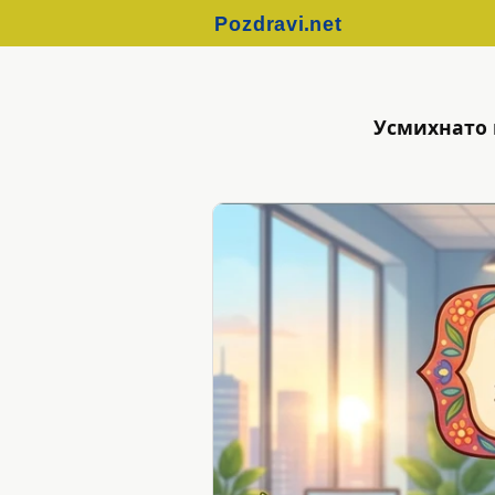
Усмихнато 