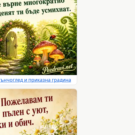
лънчоглед и приказна градина