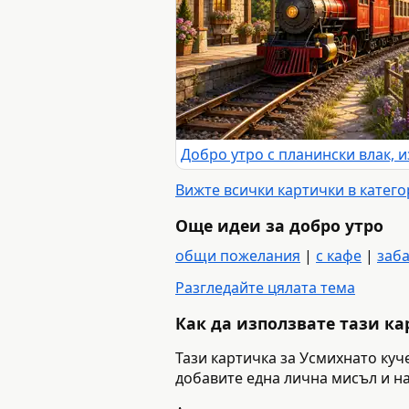
Вижте всички картички в катег
Още идеи за добро утро
общи пожелания
|
с кафе
|
заб
Разгледайте цялата тема
Как да използвате тази к
Тази картичка за Усмихнато куч
добавите една лична мисъл и на