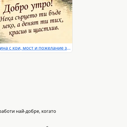
Добро утро в японска градина с кои, мост и пожелание за красив ден
работи най-добре, когато