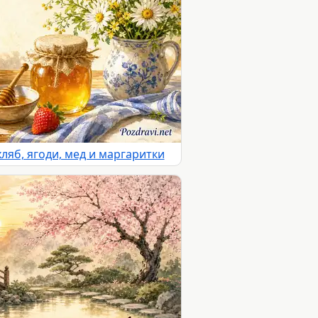
ляб, ягоди, мед и маргаритки