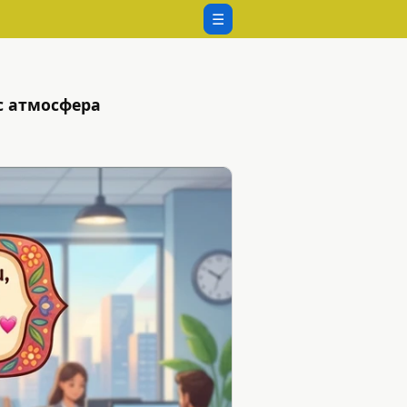
☰
с атмосфера