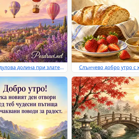
Добро утро с балони над лавандулова долина при златен изгрев
Слънчево добро утро с х