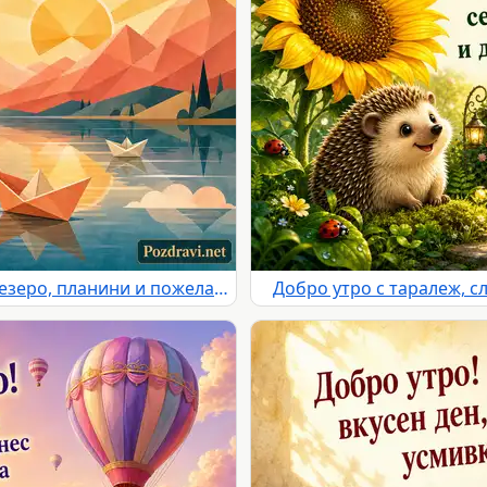
Добро утро с изгрев, спокойно езеро, планини и пожелание за щастлив ден
Добро утро с таралеж, с