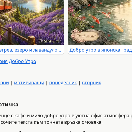
Добро утро с планински влак, изгрев, езеро и лавандулови поля
ория Добро Утро
авни
|
мотивиращи
|
понеделник
|
вторник
артичка
енце с кафе и мило добро утро в уютна офис атмосфера 
сочите текста към точната връзка с човека.