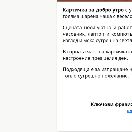
Картичка за добро утро
с у
голяма шарена чаша с весело
Сцената носи уютно и работ
часовник, лаптоп и компютъ
изглед и мека сутрешна светл
В горната част на картичка
настроение през целия ден.
Подходяща е за изпращане на
топло сутрешно пожелание.
Ключови фрази
вд