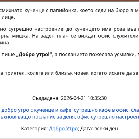
смихнато кученце с папийонка, което седи на бюро в 
 лице.
но сутрешно настроение: до кученцето има роза във в
рна мишка. На заден план се виждат офис служители
ина.
та пише
„Добро утро!“
, а посланието пожелава усмивки,
 приятел, колега или близък човек, когато искате да за
Създадена: 2026-04-21 10:35:30
:
добро утро с кученце и кафе
,
сутрешно кафе в офис
,
сла
ъхновяващо послание за деня
,
офис сутрешно настрое
Категория:
Добро Утро
; Дата: всеки ден