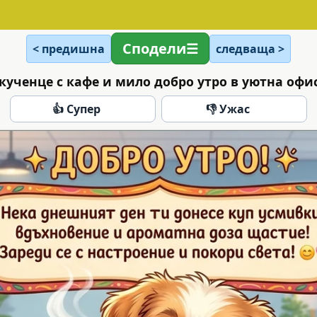
Сподели
< предишна
следваща >
кученце с кафе и мило добро утро в уютна офи
👍 Супер
👎 Ужас