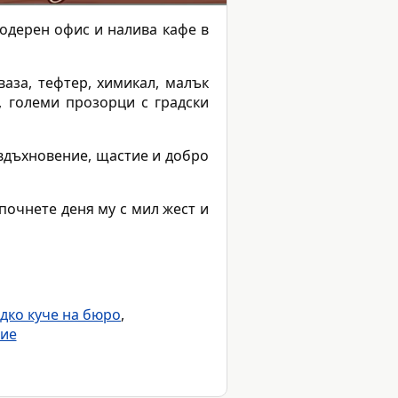
модерен офис и налива кафе в
аза, тефтер, химикал, малък
, големи прозорци с градски
 вдъхновение, щастие и добро
почнете деня му с мил жест и
дко куче на бюро
,
ние