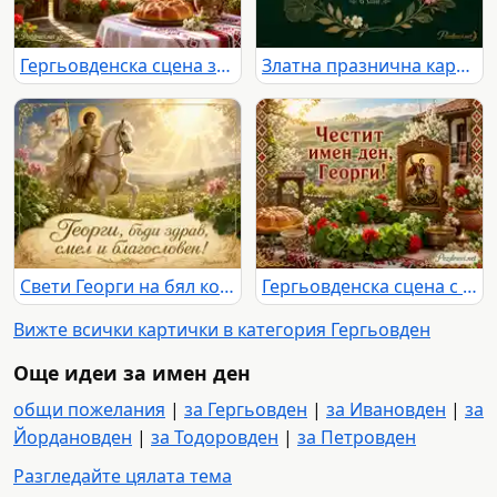
Гергьовденска сцена за имен ден на Георги с пита, цветя и традиционен български двор
Златна празнична картичка за Георги с надпис „Честит Гергьовден!“ и дата 6 май
Свети Георги на бял кон с благослов за Георги на Гергьовден
Гергьовденска сцена с икона на Свети Георги и надпис „Честит имен ден, Георги!“
Вижте всички картички в категория Гергьовден
Още идеи за имен ден
общи пожелания
|
за Гергьовден
|
за Ивановден
|
за
Йордановден
|
за Тодоровден
|
за Петровден
Разгледайте цялата тема