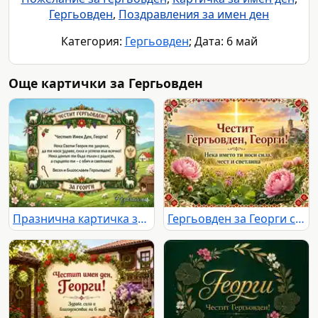
Гергьовден
,
Поздравления за имен ден
Категория:
Гергьовден
; Дата: 6 май
Още картички за Гергьовден
Празнична картичка за Гергьовден за Георги
Гергьовден за Георги със слънчев кръст, църква, божури и български фолклорни мотиви