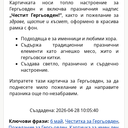
Картичката носи топло настроение за
Гергьовден и включва празничния надпис
„Честит Гергьовден!“
, както и пожелание за
здраве, щастие и късмет
, оформено в красива
рамка с фон.
Подходяща е за именници и любими хора.
Съдържа традиционни празнични
елементи като агнешко месо, жито и
гергьовски китки.
Създава светло, празнично и сърдечно
настроение.
Изпратете тази картичка за Гергьовден, за да
поднесете мило пожелание и да направите
празника още по-незабравим.
Създадена: 2026-04-28 10:05:40
Ключови фрази:
6 май
,
Честитка за Гергьовден
,
Пожелание за Гергьовден
,
Картичка за имен ден
,