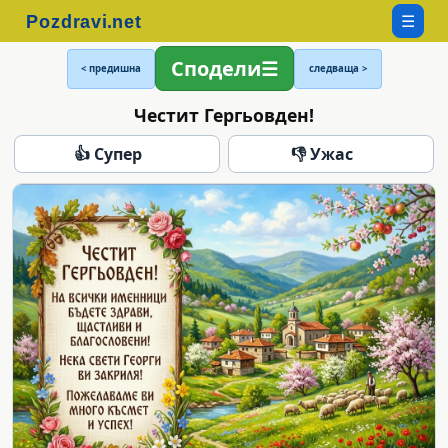
☰
Сподели
< предишна
следваща >
Честит Гергьовден!
👍 Супер
👎 Ужас