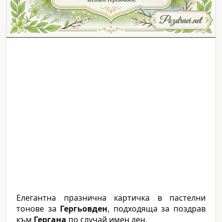
Елегантна празнична картичка в пастелни
тонове за
Гергьовден
, подходяща за поздрав
към
Гергана
по случай имен ден.