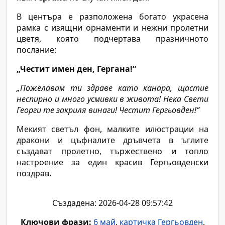
В центъра е разположена богато украсена
рамка с изящни орнаменти и нежни пролетни
цветя, която подчертава празничното
послание:
„Честит имен ден, Гергана!“
„Пожелавам ти здраве като канара, щастие
неспирно и много усмивки в живота! Нека Свети
Георги те закриля винаги! Честит Гергьовден!“
Мекият светъл фон, малките илюстрации на
дракони и цъфналите дръвчета в ъглите
създават пролетно, тържествено и топло
настроение за един красив Гергьовденски
поздрав.
Създадена: 2026-04-28 09:57:42
Ключови фрази:
6 май
,
картичка Гергьовден
,