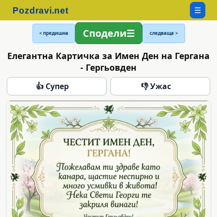
☰
Сподели
< предишна
следваща >
Елегантна Картичка за Имен Ден на Гергана
- Гергьовден
👍 Супер
👎 Ужас