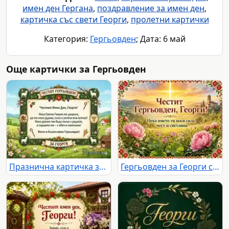
имен ден Гергана
,
поздравление за имен ден
,
картичка със свети Георги
,
пролетни картички
Категория:
Гергьовден
; Дата: 6 май
Още картички за Гергьовден
Празнична картичка за Гергьовден за Георги
Гергьовден за Георги със слънчев кръст, църква, божури и български фолклорни мотиви