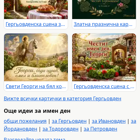
Гергьовденска сцена за имен ден на Георги с пита, цветя и традиционен български двор
Златна празнична картичка за Георги с надпис „Честит Гергьовден!“ и дата 6 май
Свети Георги на бял кон с благослов за Георги на Гергьовден
Гергьовденска сцена с икона на Свети Георги и надпис „Честит имен ден, Георги!“
Вижте всички картички в категория Гергьовден
Още идеи за имен ден
общи пожелания
|
за Гергьовден
|
за Ивановден
|
за
Йордановден
|
за Тодоровден
|
за Петровден
Разгледайте цялата тема