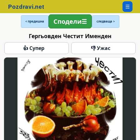
☰
Сподели
< предишна
следваща >
Гергьовден Честит Именден
👍 Супер
👎 Ужас