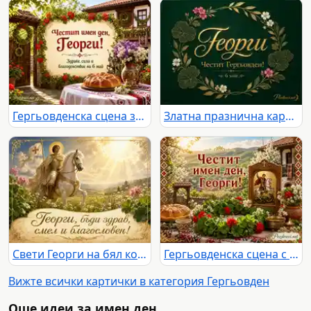
Гергьовденска сцена за имен ден на Георги с пита, цветя и традиционен български двор
Златна празнична картичка за Георги с надпис „Честит Гергьовден!“ и дата 6 май
Свети Георги на бял кон с благослов за Георги на Гергьовден
Гергьовденска сцена с икона на Свети Георги и надпис „Честит имен ден, Георги!“
Вижте всички картички в категория Гергьовден
Още идеи за имен ден