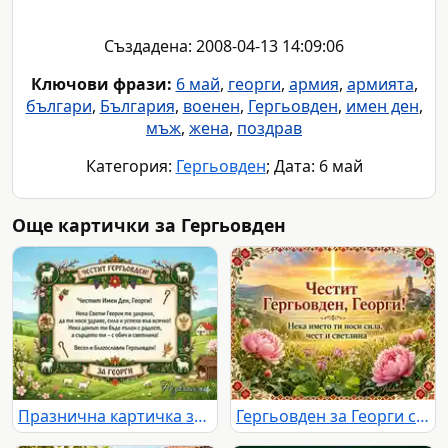
Създадена: 2008-04-13 14:09:06
Ключови фрази:
6 май
,
георги
,
армия
,
армията
,
българи
,
България
,
военен
,
Гергьовден
,
имен ден
,
мъж
,
жена
,
поздрав
Категория:
Гергьовден
; Дата: 6 май
Още картички за Гергьовден
Празнична картичка за Гергьовден за Георги
Гергьовден за Георги със слънчев кръст, църква, божури и български фолклорни мотиви