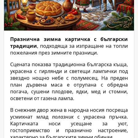
Празнична зимна картичка с български
традиции
, подходяща за изпращане на топли
пожелания през зимните празници.
Сцената показва традиционна българска къща,
украсена с гирлянди и светещи лампички под
звездно нощно небе с полумесец. На преден
план дървена маса е отрупана с обредна
погача, сушени плодове, ядки, мед и стомни,
осветени от газена лампа.
В снежния двор жена в народна носия посреща
усмихнат млад
полазник
с украсена пръчка.
Картичката носи усещане за уют,
гостоприемство и празнично настроение,
характерно за българските зимни обичаи.