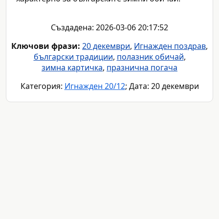
Създадена: 2026-03-06 20:17:52
Ключови фрази:
20 декември
,
Игнажден поздрав
,
български традиции
,
полазник обичай
,
зимна картичка
,
празнична погача
Категория:
Игнажден 20/12
; Дата: 20 декември