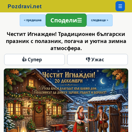
☰
Сподели
< предишна
следваща >
Честит Игнажден! Традиционен български
празник с полазник, погача и уютна зимна
атмосфера.
👍 Супер
👎 Ужас