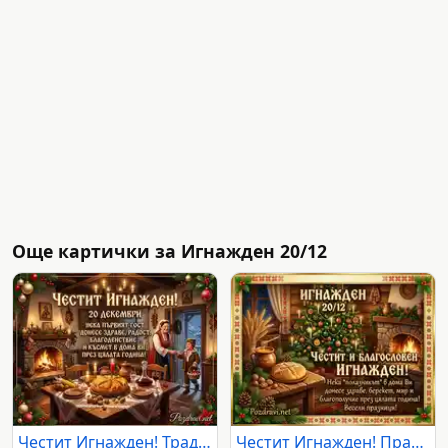
Още картички за Игнажден 20/12
Честит Игнажден! Традиционен български дом с полазник, празнична трапеза и пожелания за здраве и късмет.
Честит Игнажден! Празнична картичка с елха, камина и традиционна българска трапеза.