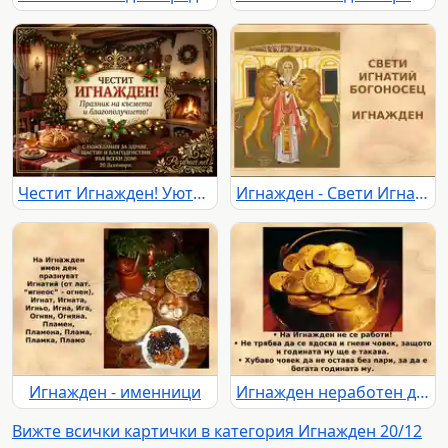
Честит Игнажден! Уютна картичка с коледна елха, камина и традиционна пита за празника на късмета и благополучието.
Игнажден - Свети Игнатий Богоносец
Игнажден - именници
Игнажден неработен ден
Вижте всички картички в категория Игнажден 20/12