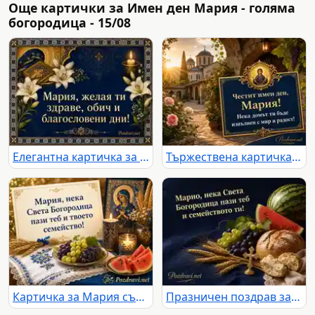
Още картички за Имен ден Мария - голяма
богородица - 15/08
Елегантна картичка за имен ден Мария и Голяма Богородица
Тържествена картичка за имен ден на Мария и Голяма Богородица
Картичка за Мария със Света Богородица, икона, свещи, жито, грозде, диня и българска шевица
Празничен поздрав за Марио за Голяма Богородица