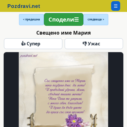
☰
Сподели
< предишна
следваща >
Свещено име Мария
👍 Супер
👎 Ужас