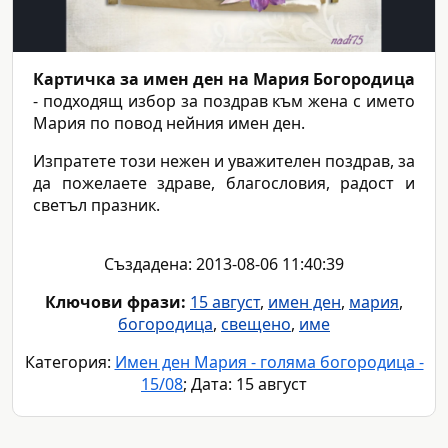
Картичка за имен ден на Мария Богородица
- подходящ избор за поздрав към жена с името
Мария по повод нейния имен ден.
Изпратете този нежен и уважителен поздрав, за
да пожелаете здраве, благословия, радост и
светъл празник.
Създадена: 2013-08-06 11:40:39
Ключови фрази:
15 август
,
имен ден
,
мария
,
богородица
,
свещено
,
име
Категория:
Имен ден Мария - голяма богородица -
15/08
; Дата: 15 август