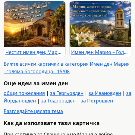
Честит имен ден, Марио – картичка с параклис, грозде, жито и фенер
Имен ден Марио – Голяма Богородица с манастир, лилии и жито
Вижте всички картички в категория Имен ден Мария
- голяма богородица - 15/08
Още идеи за имен ден
общи пожелания
|
за Гергьовден
|
за Ивановден
|
за
Йордановден
|
за Тодоровден
|
за Петровден
Разгледайте цялата тема
Как да използвате тази картичка
При картичка за Свещено име Мария е добре