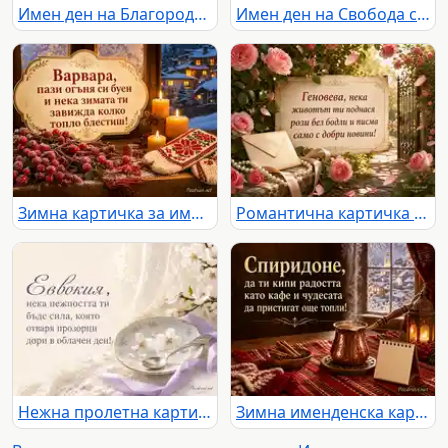
Имен ден на Благородна с бордо карамфили и старинен салон
Имен ден на Свобода със светъл балкон, мушката и планински хоризонт
Зимна картичка за имен ден на Варвара със свещи, шевица и заснежено село
Романтична картичка за имен ден на Геновева с рози, писмо и слънчева градина
Нежна пролетна картичка за имен ден на Евдокия
Зимна именденска картичка за Спиридон с кафе, канела и топъл празничен уют