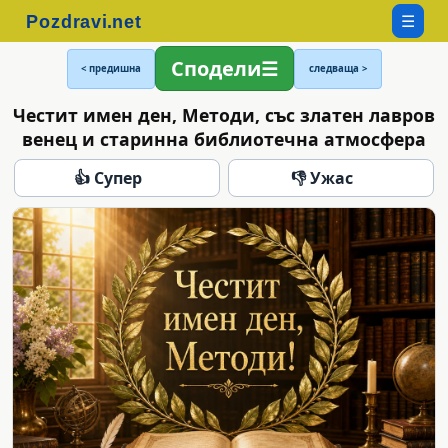
☰
Сподели
< предишна
следваща >
Честит имен ден, Методи, със златен лавров
венец и старинна библиотечна атмосфера
👍 Супер
👎 Ужас