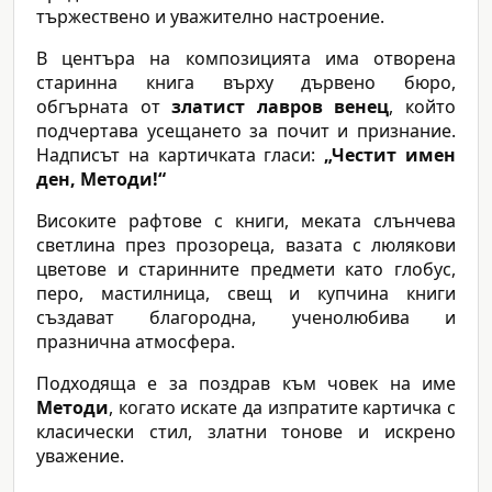
тържествено и уважително настроение.
В центъра на композицията има отворена
старинна книга върху дървено бюро,
обгърната от
златист лавров венец
, който
подчертава усещането за почит и признание.
Надписът на картичката гласи:
„Честит имен
ден, Методи!“
Високите рафтове с книги, меката слънчева
светлина през прозореца, вазата с люлякови
цветове и старинните предмети като глобус,
перо, мастилница, свещ и купчина книги
създават благородна, ученолюбива и
празнична атмосфера.
Подходяща е за поздрав към човек на име
Методи
, когато искате да изпратите картичка с
класически стил, златни тонове и искрено
уважение.