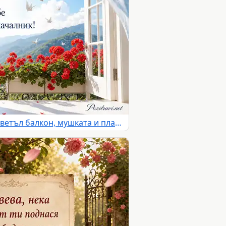
Имен ден на Свобода със светъл балкон, мушката и планински хоризонт