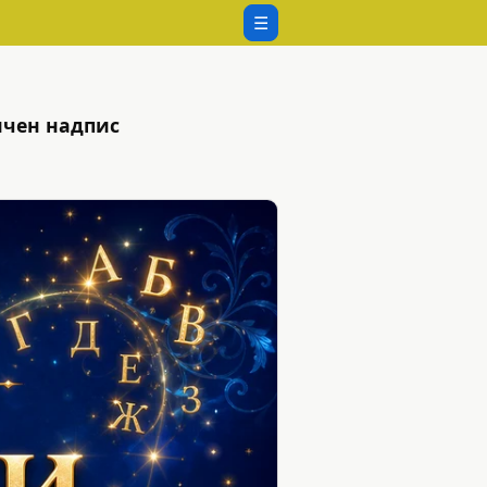
☰
ичен надпис