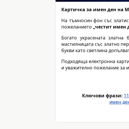
Картичка за имен ден на 
На тъмносин фон със злати
пожеланието
„честит имен 
Богато украсената златна 
мастилницата със златно пер
букви като светлина допълва
Подходяща електронна карти
и уважително пожелание за и
Ключови фрази:
11
имен ден