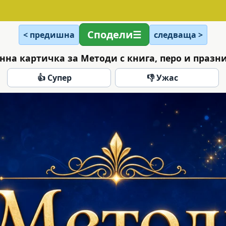
Сподели
< предишна
следваща >
нна картичка за Методи с книга, перо и празн
👍 Супер
👎 Ужас