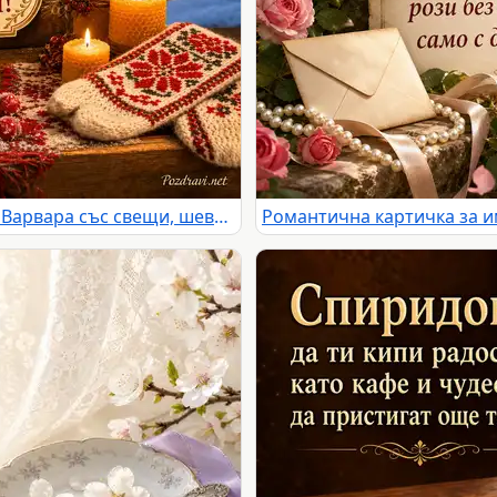
Зимна картичка за имен ден на Варвара със свещи, шевица и заснежено село