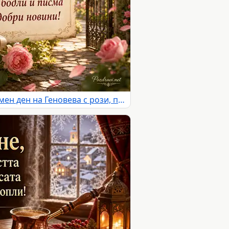
Романтична картичка за имен ден на Геновева с рози, писмо и слънчева градина