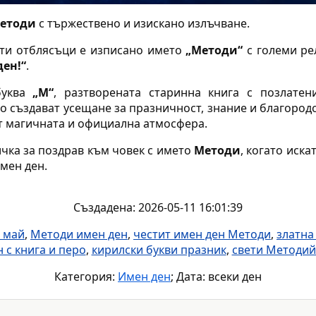
Методи
с тържествено и изискано излъчване.
сти отблясъци е изписано името
„Методи“
с големи ре
ден!“
.
буква
„М“
, разтворената старинна книга с позлатен
о създават усещане за празничност, знание и благород
т магичната и официална атмосфера.
чка за поздрав към човек с името
Методи
, когато иска
мен ден.
Създадена: 2026-05-11 16:01:39
 май
,
Методи имен ден
,
честит имен ден Методи
,
златна
 с книга и перо
,
кирилски букви празник
,
свети Методий
Категория:
Имен ден
; Дата: всеки ден