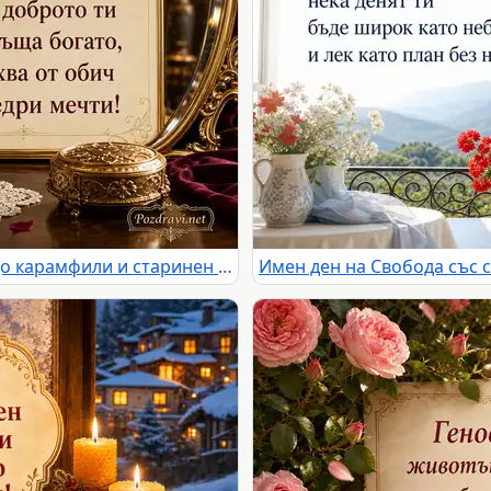
Имен ден на Благородна с бордо карамфили и старинен салон