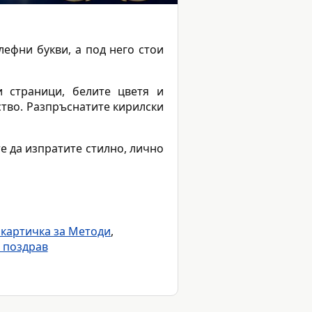
лефни букви, а под него стои
и страници, белите цветя и
ство. Разпръснатите кирилски
те да изпратите стилно, лично
 картичка за Методи
,
 поздрав