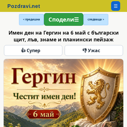
☰
Сподели
< предишна
следваща >
Имен ден на Гергин на 6 май с български
щит, лъв, знаме и планински пейзаж
👍 Супер
👎 Ужас