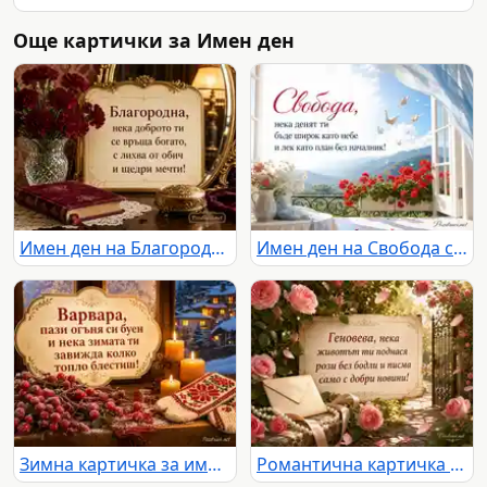
Още картички за Имен ден
Имен ден на Благородна с бордо карамфили и старинен салон
Имен ден на Свобода със светъл балкон, мушката и планински хоризонт
Зимна картичка за имен ден на Варвара със свещи, шевица и заснежено село
Романтична картичка за имен ден на Геновева с рози, писмо и слънчева градина