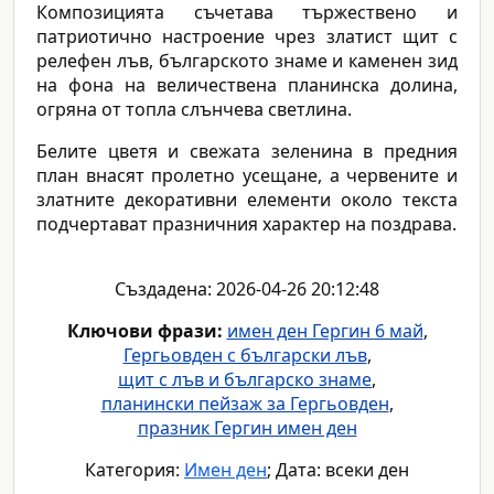
Композицията съчетава тържествено и
патриотично настроение чрез златист щит с
релефен лъв, българското знаме и каменен зид
на фона на величествена планинска долина,
огряна от топла слънчева светлина.
Белите цветя и свежата зеленина в предния
план внасят пролетно усещане, а червените и
златните декоративни елементи около текста
подчертават празничния характер на поздрава.
Създадена: 2026-04-26 20:12:48
Ключови фрази:
имен ден Гергин 6 май
,
Гергьовден с български лъв
,
щит с лъв и българско знаме
,
планински пейзаж за Гергьовден
,
празник Гергин имен ден
Категория:
Имен ден
; Дата: всеки ден