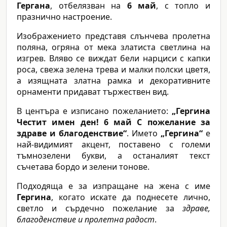
Гергана
, отбелязван на
6 май
, с топло и
празнично настроение.
Изображението представя слънчева пролетна
поляна, огряна от мека златиста светлина на
изгрев. Вляво се виждат бели нарциси с капки
роса, свежа зелена трева и малки полски цветя,
а изящната златна рамка и декоративните
орнаменти придават тържествен вид.
В центъра е изписано пожеланието:
„Гергина
Честит имен ден! 6 май С пожелание за
здраве и благоденствие“
. Името
„Гергина“
е
най-видимият акцент, поставено с големи
тъмнозелени букви, а останалият текст
съчетава бордо и зелени тонове.
Подходяща е за изпращане на жена с име
Гергина
, когато искате да поднесете лично,
светло и сърдечно пожелание за
здраве,
благоденствие и пролетна радост
.