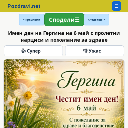
☰
Сподели
< предишна
следваща >
Имен ден на Гергина на 6 май с пролетни
нарциси и пожелание за здраве
👍 Супер
👎 Ужас