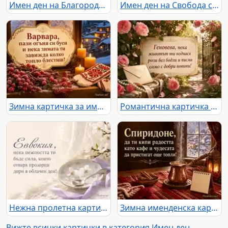
Имен ден на Благородна с бордо карамфили и старинен салон
Имен ден на Свобода със светъл балкон, мушката и планински хоризонт
Зимна картичка за имен ден на Варвара със свещи, шевица и заснежено село
Романтична картичка за имен ден на Геновева с рози, писмо и слънчева градина
Нежна пролетна картичка за имен ден на Евдокия
Зимна именденска картичка за Спиридон с кафе, канела и топъл празничен уют
Вижте всички картички в категория Имен ден