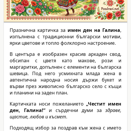
Празнична картичка за
имен ден на Галина
,
изпълнена с традиционни български мотиви,
ярки цветове и топло фолклорно настроение.
В центъра е изобразен красив аркаден свод,
обсипан с цветя като макове, рози и
маргаритки, допълнен с елементи на българска
шевица. Под него усмихната млада жена в
автентична народна носия държи букет и
върви през живописно българско село с къщи
и планини на заден план.
Картичката носи пожеланието
„Честит имен
ден, Галина!“
и сърдечни думи за
здраве,
щастие, любов и късмет
.
Подходящ избор за поздрав към жена с името