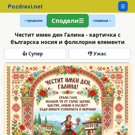
☰
Сподели
< предишна
следваща >
Честит имен ден Галина - картичка с
българска носия и фолклорни елементи
👍 Супер
👎 Ужас