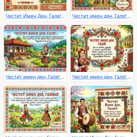
Честит Имен Ден, Галя! Картичка с български шевици, народни танци и пожелания.
Честит имен ден, Галя! Картичка с български фолклорни мотиви, народни носии и пожелания.
Честит имен ден, Галя! Празнична картичка с момиче в народна носия, българска къща и планински пейзаж.
Честит имен ден, Галя! Картичка с български фолклорни мотиви, носия и пожелания.