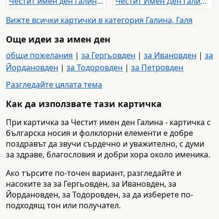
Честит имен ден Галина - картичка с български носии и народни мотиви
Честит Имен Ден Галин! Празнична българска картичка с народни носии, тъпан и живописно село.
Вижте всички картички в категория Галина, Галя
Още идеи за имен ден
общи пожелания
|
за Гергьовден
|
за Ивановден
|
за
Йордановден
|
за Тодоровден
|
за Петровден
Разгледайте цялата тема
Как да използвате тази картичка
При картичка за Честит имен ден Галина - картичка с
българска носия и фолклорни елементи е добре
поздравът да звучи сърдечно и уважително, с думи
за здраве, благословия и добри хора около именика.
Ако търсите по-точен вариант, разгледайте и
насоките за за Гергьовден, за Ивановден, за
Йордановден, за Тодоровден, за да изберете по-
подходящ тон или получател.