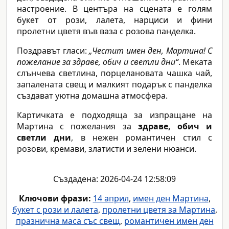
настроение. В центъра на сцената е голям
букет от рози, лалета, нарциси и фини
пролетни цветя във ваза с розова панделка.
Поздравът гласи:
„Честит имен ден, Мартина! С
пожелание за здраве, обич и светли дни“
. Меката
слънчева светлина, порцелановата чашка чай,
запалената свещ и малкият подарък с панделка
създават уютна домашна атмосфера.
Картичката е подходяща за изпращане на
Мартина с пожелания за
здраве, обич и
светли дни
, в нежен романтичен стил с
розови, кремави, златисти и зелени нюанси.
Създадена: 2026-04-24 12:58:09
Ключови фрази:
14 април
,
имен ден Мартина
,
букет с рози и лалета
,
пролетни цветя за Мартина
,
празнична маса със свещ
,
романтичен имен ден