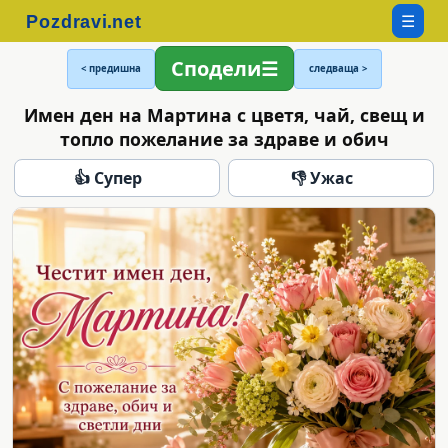
☰
Сподели
< предишна
следваща >
Имен ден на Мартина с цветя, чай, свещ и
топло пожелание за здраве и обич
👍 Супер
👎 Ужас