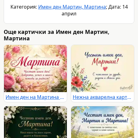
Категория:
Имен ден Мартин, Мартина
; Дата: 14
април
Още картички за Имен ден Мартин,
Мартина
Имен ден на Мартина с розови цветя и топло празнично послание
Нежна акварелна картичка за имен ден на Мартин с цветя и сърдечно послание