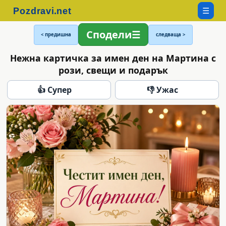
☰
Сподели
< предишна
следваща >
Нежна картичка за имен ден на Мартина с
рози, свещи и подарък
👍 Супер
👎 Ужас