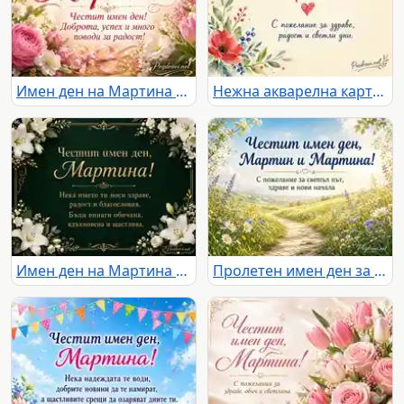
Имен ден на Мартина с розови цветя и топло празнично послание
Нежна акварелна картичка за имен ден на Мартин с цветя и сърдечно послание
Имен ден на Мартина с бели лилии, златна рамка и елегантно празнично послание
Пролетен имен ден за Мартин и Мартина със светъл път и цветя