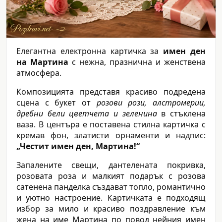
Елегантна електронна картичка за
имен ден
на Мартина
с нежна, празнична и женствена
атмосфера.
Композицията представя красиво подредена
сцена с букет от
розови рози, алстромерии,
дребни бели цветчета и зеленина
в стъклена
ваза. В центъра е поставена стилна картичка с
кремав фон, златисти орнаменти и надпис:
„Честит имен ден, Мартина!“
Запалените свещи, дантелената покривка,
розовата роза и малкият подарък с розова
сатенена панделка създават топло, романтично
и уютно настроение. Картичката е подходящ
избор за мило и красиво поздравление към
жена на име Мартина по повод нейния имен