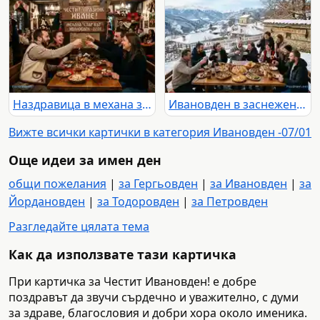
Наздравица в механа за Ивановден.
Ивановден в заснежено село с празнична трапеза и щастливи хора.
Вижте всички картички в категория Ивановден -07/01
Още идеи за имен ден
общи пожелания
|
за Гергьовден
|
за Ивановден
|
за
Йордановден
|
за Тодоровден
|
за Петровден
Разгледайте цялата тема
Как да използвате тази картичка
При картичка за Честит Ивановден! е добре
поздравът да звучи сърдечно и уважително, с думи
за здраве, благословия и добри хора около именика.