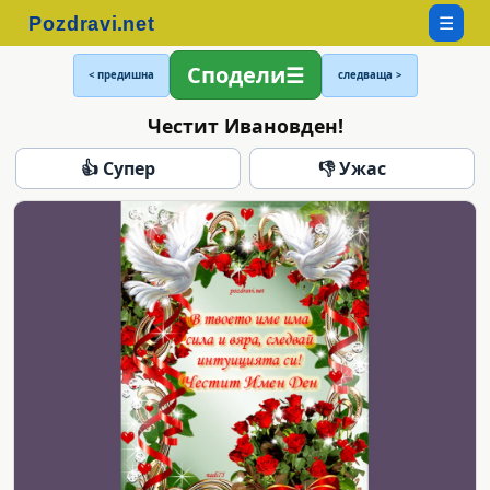
☰
Сподели
< предишна
следваща >
Честит Ивановден!
👍 Супер
👎 Ужас