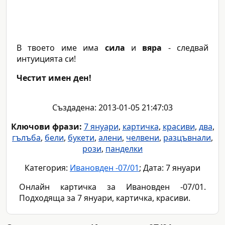
В твоето име има
сила
и
вяра
- следвай
интуицията си!
Честит имен ден!
Създадена: 2013-01-05 21:47:03
Ключови фрази:
7 януари
,
картичка
,
красиви
,
два
,
гълъба
,
бели
,
букети
,
алени
,
челвени
,
разцъвнали
,
рози
,
панделки
Категория:
Ивановден -07/01
; Дата: 7 януари
Онлайн картичка за Ивановден -07/01.
Подходяща за 7 януари, картичка, красиви.