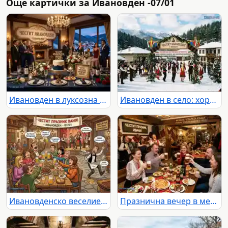
Още картички за Ивановден -07/01
Ивановден в луксозна планинска вила с елегантни гости и богата трапеза.
Ивановден в село: хоро, носии и зимна магия сред заснежени планини.
Ивановденско веселие в механа с музика, бира и забавен инцидент.
Празнична вечер в механа: музика, наздравици и традиционни ястия.