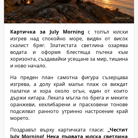
Картичка за July Morning
с топъл юлски
изгрев над спокойно море, видян от висок
скалист бряг. Златистата светлина озарява
водата и оформя блестяща пътека към
хоризонта, създавайки усещане за мир, тишина
и ново начало.
На преден план самотна фигура съзерцава
изгрева, а долу край малък плаж се виждат
палатки и хора около огън, един от които
държи китара. Леката мъгла по брега и меките
оранжеви, кехлибарени и прасковени тонове
подсилват ранното утринно настроение край
морето.
Поздравът върху картичката гласи:
„Честит
July Morning! Нека първата юлска светлина