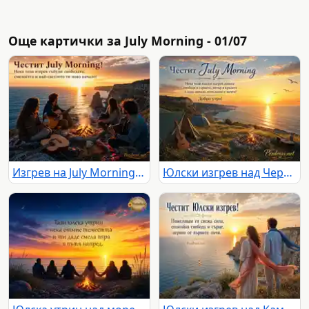
Още картички за July Morning - 01/07
Изгрев на July Morning край Камен бряг с приятели, китари и огън
Юлски изгрев над Черно море с къмпинг и китари