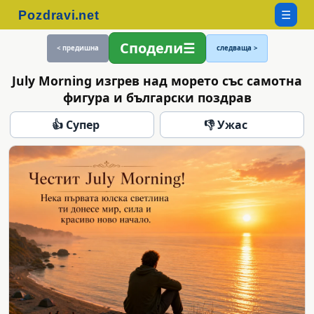
☰
Сподели
< предишна
следваща >
July Morning изгрев над морето със самотна
фигура и български поздрав
👍 Супер
👎 Ужас