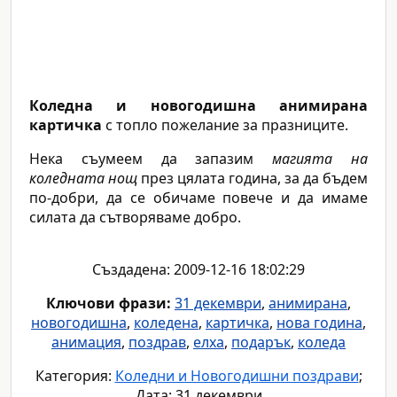
Коледна и новогодишна анимирана
картичка
с топло пожелание за празниците.
Нека съумеем да запазим
магията на
коледната нощ
през цялата година, за да бъдем
по-добри, да се обичаме повече и да имаме
силата да сътворяваме добро.
Създадена: 2009-12-16 18:02:29
Ключови фрази:
31 декември
,
анимирана
,
новогодишна
,
коледена
,
картичка
,
нова година
,
анимация
,
поздрав
,
елха
,
подарък
,
коледа
Категория:
Коледни и Новогодишни поздрави
;
Дата: 31 декември