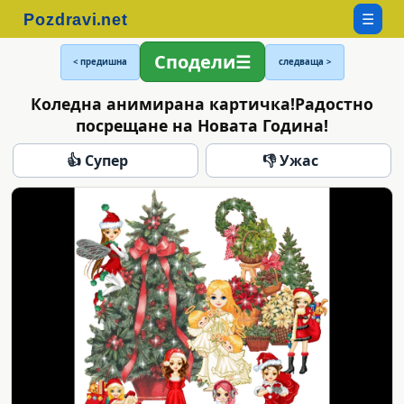
☰
Сподели
< предишна
следваща >
Коледна анимирана картичка!Радостно
посрещане на Новата Година!
👍 Супер
👎 Ужас