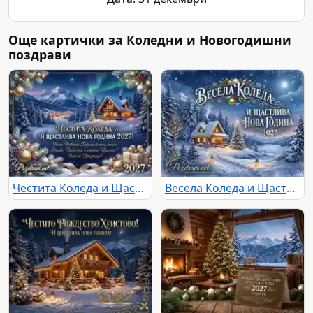
Още картички за Коледни и Новогодишни
поздрави
Честита Коледа и Щастлива Нова Година 2027! Зимна картичка с къща, планини и полярно сияние.
Весела Коледа и Щастлива Нова Година 2027: Зимна картичка със заснежена къща и елхи под лунна светлина.