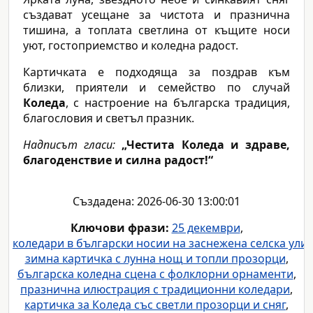
създават усещане за чистота и празнична
тишина, а топлата светлина от къщите носи
уют, гостоприемство и коледна радост.
Картичката е подходяща за поздрав към
близки, приятели и семейство по случай
Коледа
, с настроение на българска традиция,
благословия и светъл празник.
Надписът гласи:
„Честита Коледа и здраве,
благоденствие и силна радост!“
Създадена: 2026-06-30 13:00:01
Ключови фрази:
25 декември
,
коледари в български носии на заснежена селска ули
зимна картичка с лунна нощ и топли прозорци
,
българска коледна сцена с фолклорни орнаменти
,
празнична илюстрация с традиционни коледари
,
картичка за Коледа със светли прозорци и сняг
,