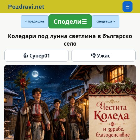
☰
Сподели
< предишна
следваща >
Коледари под лунна светлина в българско
село
👍 Супер
01
👎 Ужас