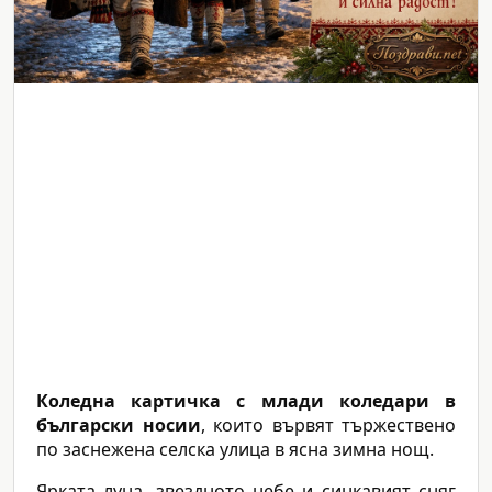
Коледна картичка с млади коледари в
български носии
, които вървят тържествено
по заснежена селска улица в ясна зимна нощ.
Ярката луна, звездното небе и синкавият сняг