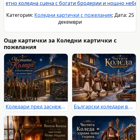
етно коледна сцена с богати бродерии и нощно небе
Категория:
Коледни картички с пожелания
; Дата: 25
декември
Още картички за Коледни картички с
пожелания
Коледари пред заснежена селска къща под звездно небе
Български коледари в заснежено село с надпис „Честита Коледа“