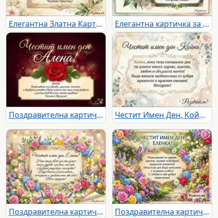
Елегантна Златна Картичка: Честит Имен Ден Костадина!
Елегантна картичка за имен ден на Константина с божур
Поздравителна картичка за имен ден на Алена с роза
Честит Имен Ден, Койна! - Елегантна Поздравителна Картичка
Поздравителна картичка за имен ден на Елина
Поздравителна картичка за имен ден на Еленка