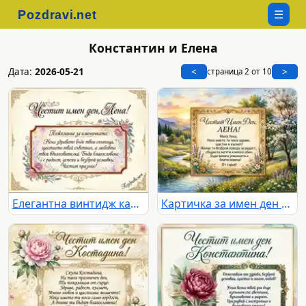
☰
Константин и Елена
Дата:
2026-05-21
<
>
страница 2 от 10
Елегантна винтидж картичка за имен ден на Лена
Картичка за имен ден на Лена с пролетен пейзаж