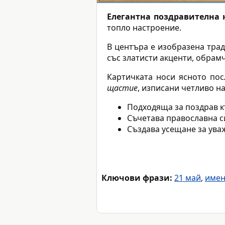
Елегантна поздравителна 
топло настроение.
В центъра е изобразена тра
със златисти акценти, обрам
Картичката носи ясното по
щастие
, изписани четливо на
Подходяща за поздрав к
Съчетава православна с
Създава усещане за ува
Ключови фрази:
21 май
,
имен