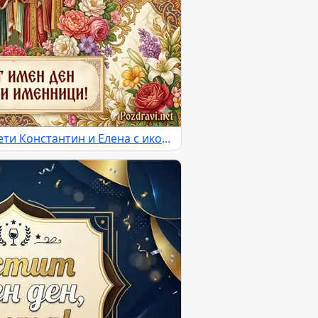
Празнична картичка за Свети Константин и Елена с икона, цветя и надпис за имен ден