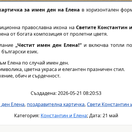
картичка за имен ден на Елена
в хоризонтален форм
диционна православна икона на
Светите Константин и
чена от богата композиция от пролетни цветя.
слание
„Честит имен ден Елена!“
и включва топли п
 български език.
ъм Елена по случай имен ден.
имволика, цветна украса и елегантен празничен стил.
жение, обич и сърдечност.
Създадена: 2026-05-21 08:20:53
 ден Елена
,
поздравителна картичка
,
Свети Константин 
Категория:
Константин и Елена
; Дата: 21 май