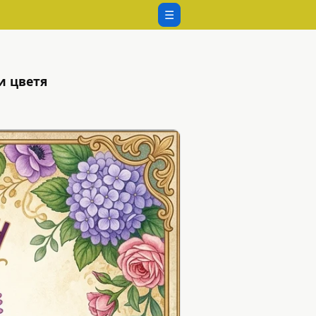
☰
и цветя