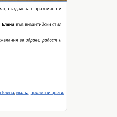
ат, създадена с празнично и
 Елена
във византийски стил
ожелания за
здраве, радост и
и Елена
,
икона
,
пролетни цветя.