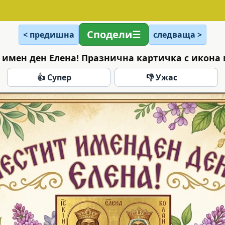
Сподели
< предишна
следваща >
 имен ден Елена! Празнична картичка с икона 
👍 Супер
👎 Ужас