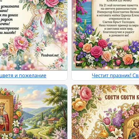
 цветя и пожелание
Честит празник! Св