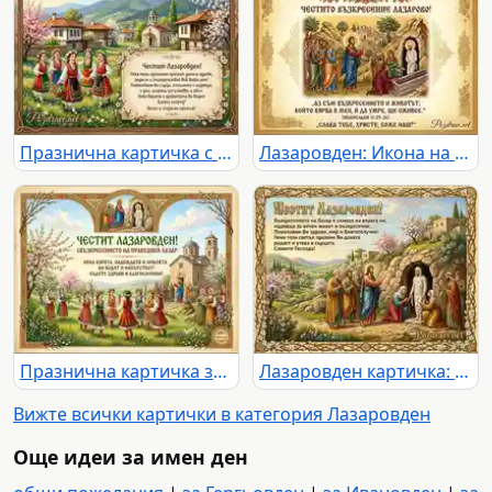
Празнична картичка с пожелание за Лазаровден
Лазаровден: Икона на Възкресението на Лазар с Иисус Христос, ученици и сестрите му. Празнична картичка с библейски цитат.
Празнична картичка за Лазаровден с възкресението на Лазар, лазарки в носии и пролетен пейзаж.
Лазаровден картичка: Исус възкресява Лазар сред пролетен пейзаж, с празнично пожелание.
Вижте всички картички в категория Лазаровден
Още идеи за имен ден