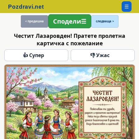
☰
Сподели
< предишна
следваща >
Честит Лазаровден! Пратете пролетна
картичка с пожелание
👍 Супер
👎 Ужас