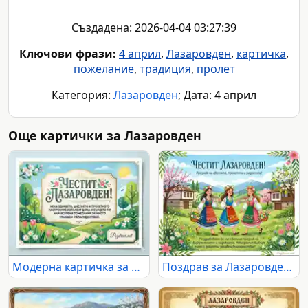
Създадена: 2026-04-04 03:27:39
Ключови фрази:
4 април
,
Лазаровден
,
картичка
,
пожелание
,
традиция
,
пролет
Категория:
Лазаровден
; Дата: 4 април
Още картички за Лазаровден
Модерна картичка за Лазаровден с пролетни пожелания
Поздрав за Лазаровден - традиция и пролетна красота