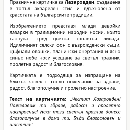
Празнична картичка за
Лазаровден
, създадена
в топъл акварелен стил и вдъхновена от
красотата на българските традиции.
Изображението представя млади девойки
лазарки в традиционни народни носии, които
танцуват сред цветна пролетна ливада.
Идиличният селски фон с възрожденски къщи,
цъфнали овошки, планински очертания и ясно
синьо небе носи усещане за светъл празник,
пролетна радост и благословия.
Картичката е подходяща за изпращане на
близък човек с топло пожелание за здраве,
радост, благополучие и пролетно настроение.
Текст на картичката:
„Честит Лазаровден!
Пожелавам ти здраве, радост и пролетно
настроение! Нека този светъл празник донесе
благополучие в дома ти. Бъди благословен и
щастлив!“