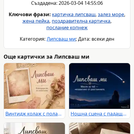
Създадена: 2026-03-04 14:55:06
Ключови фрази:
картичка липсваш
,
залез море
,
жена пейка
,
поздравителна картичка
,
послание копнеж
Категория:
Липсваш ми
; Дата: всеки ден
Още картички за Липсваш ми
Винтидж колаж с полароид и сухи цветя с надпис „Липсваш ми“ и „Благодаря ти за спомените“
Нощна сцена с падаща звезда и послание „Липсваш ми“ за мисълта, която преодолява разстоянието