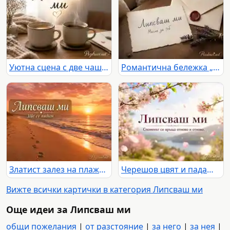
Уютна сцена с две чаши кафе, пара и послание „Липсваш ми“ в топла домашна светлина
Романтична бележка „Липсваш ми“ до запечатан плик с восъчно сърце и лавандула на дървена маса.
Златист залез на плажа със следи в пясъка и надпис „Липсваш ми“ и „Ще се видим“
Черешов цвят и падащи листенца над езеро и планини с надпис „Липсваш ми“ и „Споменът се връща отново и отново.“
Вижте всички картички в категория Липсваш ми
Още идеи за Липсваш ми
общи пожелания
|
от разстояние
|
за него
|
за нея
|