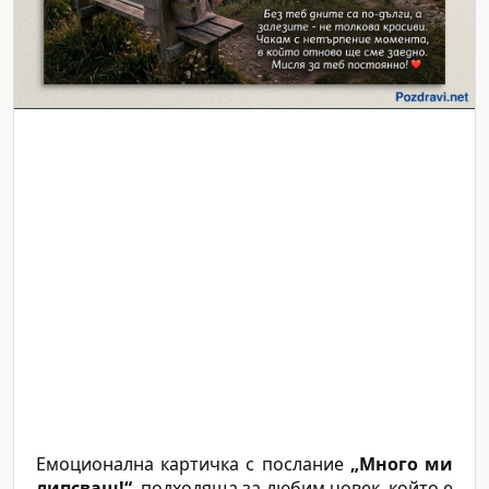
Емоционална картичка с послание
„Много ми
липсваш!“
, подходяща за любим човек, който е