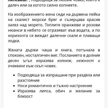
далеч или за когото силно копнеете.
На изображението жена седи на дървена пейка
на скалист морски бряг и съзерцава красив
залез над морето. Топлите оранжеви и розови
нюанси в небето се отразяват във водата, а по
хоризонта се виждат далечни скали и плаващи
лодки.
Жената държи чаша и книга, потънала в
спокоен, носталгичен миг. Посланието в долния
десен ъгъл изразява
копнеж, нежност и
очакване
към скъп човек.
Подходяща за изпращане при раздяла или
разстояние
Носи романтично и тъжно настроение
Изразява липса, обич и желание за
близост