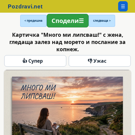
☰
Сподели
< предишна
следваща >
Картичка "Много ми липсваш!" с жена,
гледаща залез над морето и послание за
копнеж.
👍 Супер
👎 Ужас