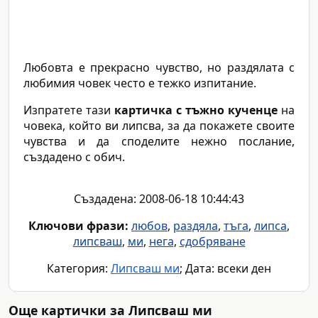
Любовта е прекрасно чувство, но раздялата с
любимия човек често е тежко изпитание.
Изпратете тази
картичка с тъжно кученце
на
човека, който ви липсва, за да покажете своите
чувства и да споделите нежно послание,
създадено с обич.
Създадена: 2008-06-18 10:44:43
Ключови фрази:
любов
,
раздяла
,
тъга
,
липса
,
липсваш
,
ми
,
нега
,
сдобряване
Категория:
Липсваш ми
; Дата: всеки ден
Още картички за Липсваш ми