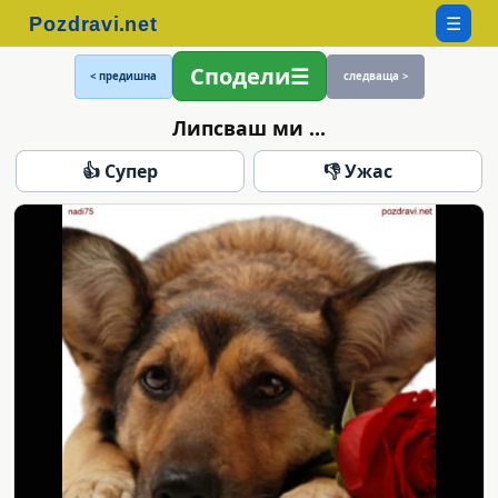
☰
Сподели
< предишна
следваща >
Липсваш ми ...
👍 Супер
👎 Ужас