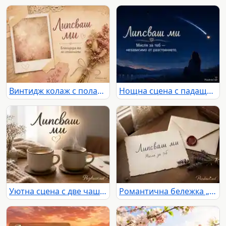
Винтидж колаж с полароид и сухи цветя с надпис „Липсваш ми“ и „Благодаря ти за спомените“
Нощна сцена с падаща звезда и послание „Липсваш ми“ за мисълта, която преодолява разстоянието
Уютна сцена с две чаши кафе, пара и послание „Липсваш ми“ в топла домашна светлина
Романтична бележка „Липсваш ми“ до запечатан плик с восъчно сърце и лавандула на дървена маса.