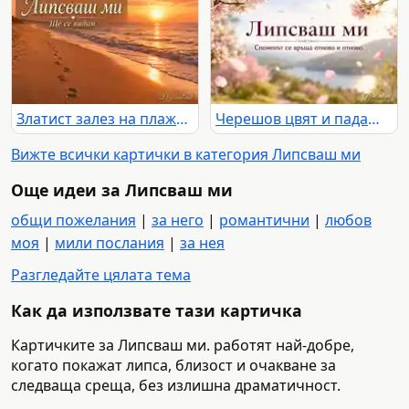
Златист залез на плажа със следи в пясъка и надпис „Липсваш ми“ и „Ще се видим“
Черешов цвят и падащи листенца над езеро и планини с надпис „Липсваш ми“ и „Споменът се връща отново и отново.“
Вижте всички картички в категория Липсваш ми
Още идеи за Липсваш ми
общи пожелания
|
за него
|
романтични
|
любов
моя
|
мили послания
|
за нея
Разгледайте цялата тема
Как да използвате тази картичка
Картичките за Липсваш ми. работят най-добре,
когато покажат липса, близост и очакване за
следваща среща, без излишна драматичност.