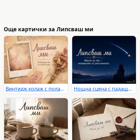
Още картички за Липсваш ми
Винтидж колаж с полароид и сухи цветя с надпис „Липсваш ми“ и „Благодаря ти за спомените“
Нощна сцена с падаща звезда и послание „Липсваш ми“ за мисълта, която преодолява разстоянието