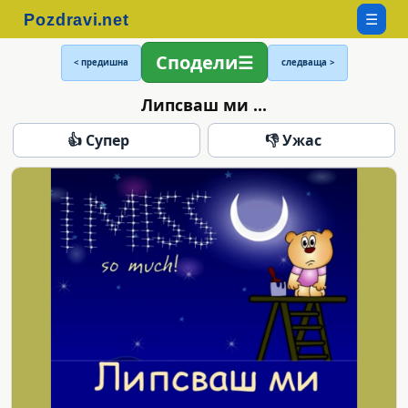
☰
Сподели
< предишна
следваща >
Липсваш ми ...
👍 Супер
👎 Ужас