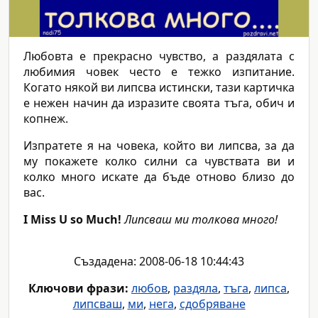
Любовта е прекрасно чувство, а раздялата с
любимия човек често е тежко изпитание.
Когато някой ви липсва истински, тази картичка
е нежен начин да изразите своята тъга, обич и
копнеж.
Изпратете я на човека, който ви липсва, за да
му покажете колко силни са чувствата ви и
колко много искате да бъде отново близо до
вас.
I Miss U so Much!
Липсваш ми толкова много!
Създадена: 2008-06-18 10:44:43
Ключови фрази:
любов
,
раздяла
,
тъга
,
липса
,
липсваш
,
ми
,
нега
,
сдобряване