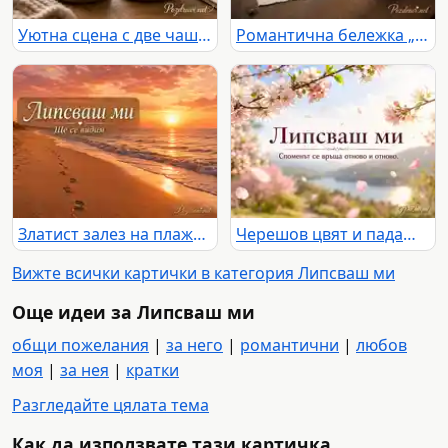
Уютна сцена с две чаши кафе, пара и послание „Липсваш ми“ в топла домашна светлина
Романтична бележка „Липсваш ми“ до запечатан плик с восъчно сърце и лавандула на дървена маса.
Златист залез на плажа със следи в пясъка и надпис „Липсваш ми“ и „Ще се видим“
Черешов цвят и падащи листенца над езеро и планини с надпис „Липсваш ми“ и „Споменът се връща отново и отново.“
Вижте всички картички в категория Липсваш ми
Още идеи за Липсваш ми
общи пожелания
|
за него
|
романтични
|
любов
моя
|
за нея
|
кратки
Разгледайте цялата тема
Как да използвате тази картичка