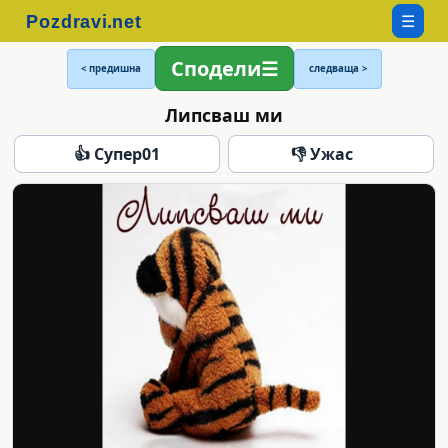
☰
Сподели
< предишна
следваща >
Липсваш ми
👍 Супер
01
👎 Ужас