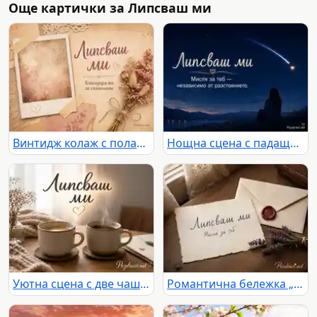
Още картички за Липсваш ми
Винтидж колаж с полароид и сухи цветя с надпис „Липсваш ми“ и „Благодаря ти за спомените“
Нощна сцена с падаща звезда и послание „Липсваш ми“ за мисълта, която преодолява разстоянието
Уютна сцена с две чаши кафе, пара и послание „Липсваш ми“ в топла домашна светлина
Романтична бележка „Липсваш ми“ до запечатан плик с восъчно сърце и лавандула на дървена маса.