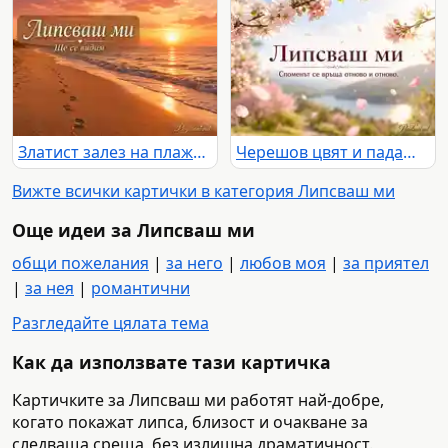
Златист залез на плажа със следи в пясъка и надпис „Липсваш ми“ и „Ще се видим“
Черешов цвят и падащи листенца над езеро и планини с надпис „Липсваш ми“ и „Споменът се връща отново и отново.“
Вижте всички картички в категория Липсваш ми
Още идеи за Липсваш ми
общи пожелания
|
за него
|
любов моя
|
за приятел
|
за нея
|
романтични
Разгледайте цялата тема
Как да използвате тази картичка
Картичките за Липсваш ми работят най-добре,
когато покажат липса, близост и очакване за
следваща среща, без излишна драматичност.