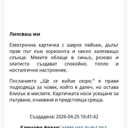
Липсваш ми
Електронна картичка с широк пейзаж, дълъг
прав път към хоризонта и ниско залязващо
слънце. Меките облаци в синьо, розово и
златисто създават спокойно, топло и
носталгично настроение.
Посланието
„Ще се видим скоро.“
я прави
подходяща за човек, който е далеч, но остава
близък в мислите. Картичката носи усещане за
пътуване, очакване и предстояща среща.
Създадена: 2026-04-25 16:41:42
Ключови фрази:
залез над дълъг път
,