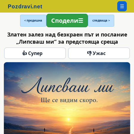
☰
Сподели
< предишна
следваща >
Златен залез над безкраен път и послание
„Липсваш ми“ за предстояща среща
👍 Супер
👎 Ужас