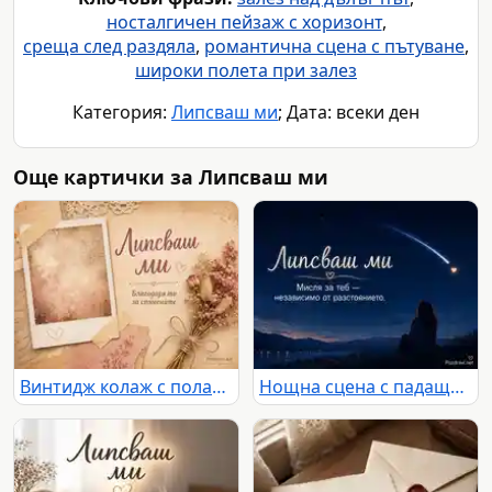
носталгичен пейзаж с хоризонт
,
среща след раздяла
,
романтична сцена с пътуване
,
широки полета при залез
Категория:
Липсваш ми
; Дата: всеки ден
Още картички за Липсваш ми
Винтидж колаж с полароид и сухи цветя с надпис „Липсваш ми“ и „Благодаря ти за спомените“
Нощна сцена с падаща звезда и послание „Липсваш ми“ за мисълта, която преодолява разстоянието