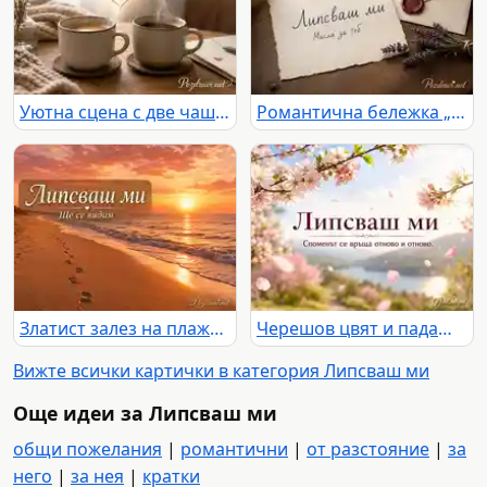
Уютна сцена с две чаши кафе, пара и послание „Липсваш ми“ в топла домашна светлина
Романтична бележка „Липсваш ми“ до запечатан плик с восъчно сърце и лавандула на дървена маса.
Златист залез на плажа със следи в пясъка и надпис „Липсваш ми“ и „Ще се видим“
Черешов цвят и падащи листенца над езеро и планини с надпис „Липсваш ми“ и „Споменът се връща отново и отново.“
Вижте всички картички в категория Липсваш ми
Още идеи за Липсваш ми
общи пожелания
|
романтични
|
от разстояние
|
за
него
|
за нея
|
кратки