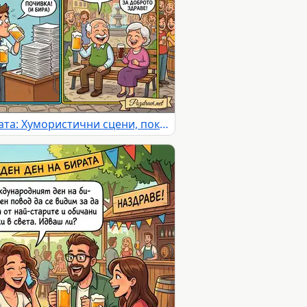
Международен ден на бирата: Хумористични сцени, показващи защо бирата е любима на всички поколения.