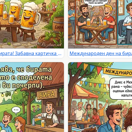
Честит Международен ден на бирата! Забавна картичка с бирени чаши и виц.