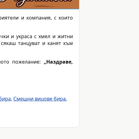
риятели и компания, с които
чки и украса с хмел и житни
 сякаш танцуват и канят към
лото пожелание:
„Наздраве,
бира
,
Смешни вицове бира
,