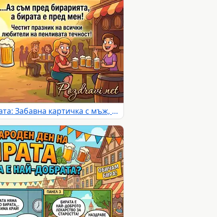
Международен ден на бирата: Забавна картичка с мъж, който се шегува, че е пред бирата.