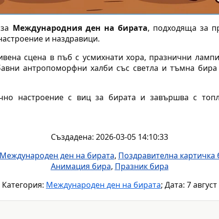
 за
Международния ден на бирата
, подходяща за п
настроение и наздравици.
вена сцена в пъб с усмихнати хора, празнични лампи
бавни антропоморфни халби със светла и тъмна бира
ично настроение с виц за бирата и завършва с топ
Създадена: 2026-03-05 14:10:33
Международен ден на бирата
,
Поздравителна картичка 
Анимация бира
,
Празник бира
Категория:
Международен ден на бирата
; Дата: 7 август