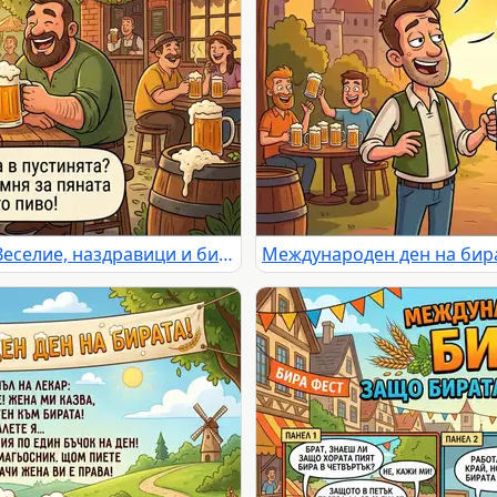
Международен ден на бирата: Веселие, наздравици и бирен хумор в оживена бирена градина.