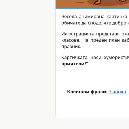
Весела анимирана картичка
обичате да споделяте добро 
Илюстрацията представя ожи
класове. На преден план за
празник.
Картичката носи хуморист
приятели!“
Ключови фрази:
7 август
,