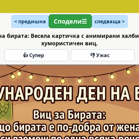
Сподели
< предишна
следваща >
а бирата: Весела картичка с анимирани халби
хумористичен виц.
👍 Супер
👎 Ужас