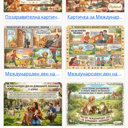
Поздравителна картичка за любимци
Картичка за Международен ден на домашните любимци
Международен ден на домашните любимци: Кучето е супергерой, който развеселява своя уморен стопанин.
Международен ден на домашните любимци: Идеи за празнуване на 11 април – игра, лакомства, снимки и благотворителност.