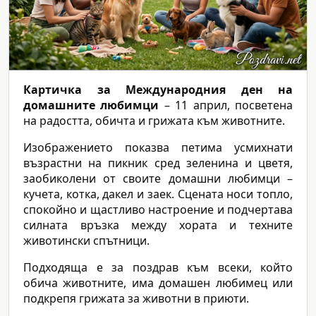
Картичка за Международния ден на
домашните любимци
– 11 април, посветена
на радостта, обичта и грижата към животните.
Изображението показва петима усмихнати
възрастни на пикник сред зеленина и цветя,
заобиколени от своите домашни любимци –
кучета, котка, дакел и заек. Сцената носи топло,
спокойно и щастливо настроение и подчертава
силната връзка между хората и техните
животински спътници.
Подходяща е за поздрав към всеки, който
обича животните, има домашен любимец или
подкрепя грижата за животни в приюти.