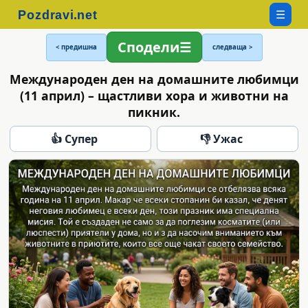
☰
Сподели
< предишна
следваща >
Международен ден на домашните любимци
(11 април) – щастливи хора и животни на
пикник.
👍 Супер
👎 Ужас