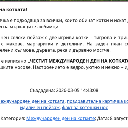
на котката!
чка е подходяща за всички, които обичат котки и искат
ел на мъркащите любимци.
ен селски пейзаж с две игриви котки – тигрова и триц
с макове, маргаритки и детелини. На заден план 
елени хълмове, дървета, река и дървено мостче.
а е изписано
„ЧЕСТИТ МЕЖДУНАРОДЕН ДЕН НА КОТКАТ
ешките носове. Настроението е ведро, уютно и нежно – 
Създадена: 2026-03-05 14:43:08
еждународен ден на котката
,
поздравителна картичка к
идиличен пейзаж
,
факт за котешки нос
Категория:
Международен ден на котките
; Дата: 8 август