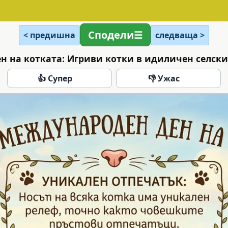
Сподели
< предишна
следваща >
 на котката: Игриви котки в идиличен селски
👍 Супер
👎 Ужас