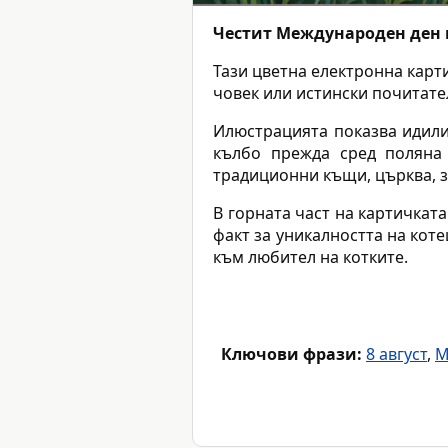
Честит Международен ден 
Тази цветна електронна карти
човек или истински почитат
Илюстрацията показва идилич
кълбо прежда сред поляна 
традиционни къщи, църква, з
В горната част на картичкат
факт за уникалността на кот
към любител на котките.
Ключови фрази:
8 август
,
М