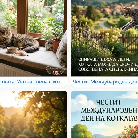
Честит Международен ден на котката! Уютна сцена с котка на прозореца и градина.