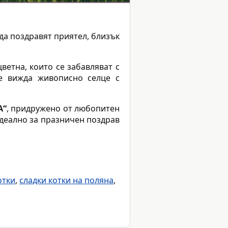
 да поздравят приятел, близък
ветна, които се забавляват с
се вижда живописно селце с
А“
, придружено от любопитен
идеално за празничен поздрав
отки
,
сладки котки на поляна
,