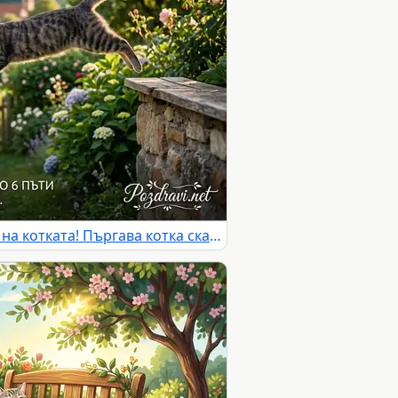
Честит Международен ден на котката! Пъргава котка скача в градина, празнувайки котешкия ден с интересен факт.