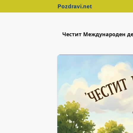
Честит Международен ден