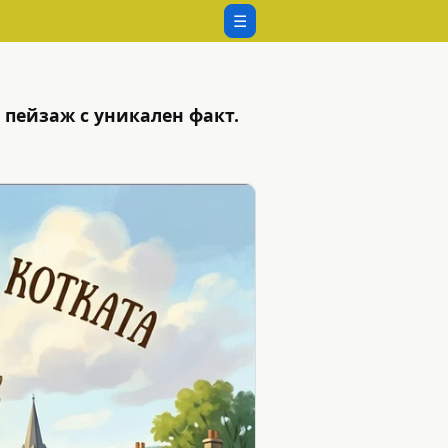
☰
 пейзаж с уникален факт.