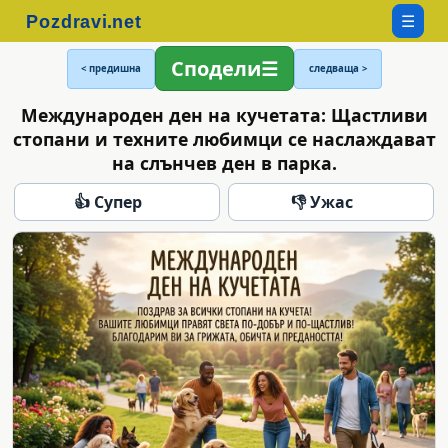
☰
Сподели
< предишна
следваща >
Международен ден на кучетата: Щастливи
стопани и техните любимци се наслаждават
на слънчев ден в парка.
👍 Супер
👎 Ужас