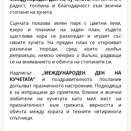
радост, топлина и благодарност към всички
стопани на кучета.
Сцената показва зелен парк с цветни лехи,
езеро и планини на заден план, където
щастливи хора се разхождат и играят със
своите кучета. На преден план се открояват
различни породи, сред които
голдън
ретривъри, немски овчарки и бигъли
, радващи
се на вниманието и обичта на стопаните си.
Надписът
„МЕЖДУНАРОДЕН ДЕН НА
КУЧЕТАТА“
и поздравителното послание
допълват празничното настроение. Подходяща
е за изпращане до приятели, близки и всички
любители на кучетата като мил жест на
признателност към грижата, верността и
обичта между хората и техните четириноги
спътници.