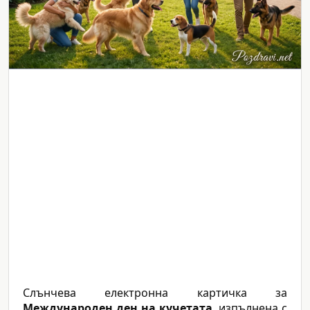
Слънчева електронна картичка за
Международен ден на кучетата
, изпълнена с