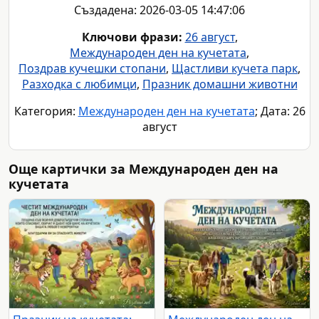
Създадена: 2026-03-05 14:47:06
Ключови фрази:
26 август
,
Международен ден на кучетата
,
Поздрав кучешки стопани
,
Щастливи кучета парк
,
Разходка с любимци
,
Празник домашни животни
Категория:
Международен ден на кучетата
; Дата: 26
август
Още картички за Международен ден на
кучетата