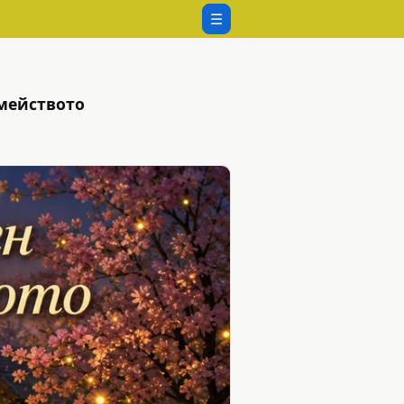
☰
мейството