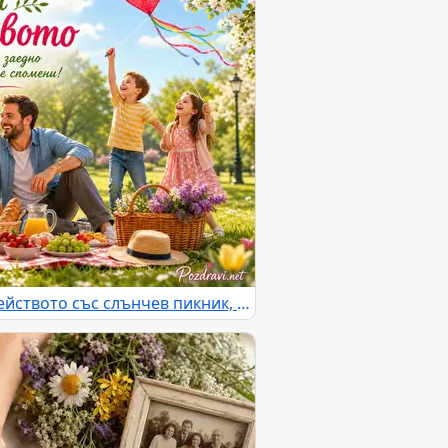
Международен ден на семейството със слънчев пикник, любов и споделени спомени