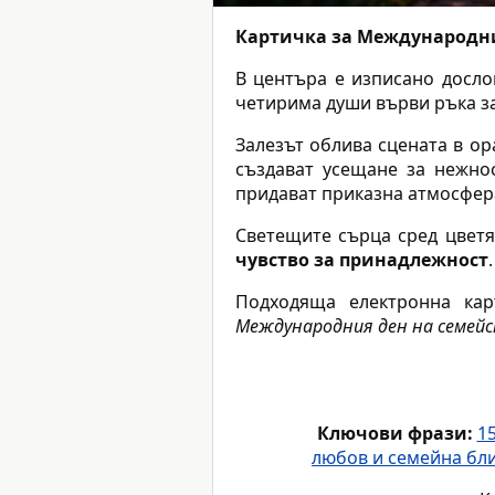
Картичка за Международни
В центъра е изписано досл
четирима души върви ръка за
Залезът облива сцената в ор
създават усещане за нежнос
придават приказна атмосфер
Светещите сърца сред цветя
чувство за принадлежност
Подходяща електронна кар
Международния ден на семей
Ключови фрази:
1
любов и семейна бл