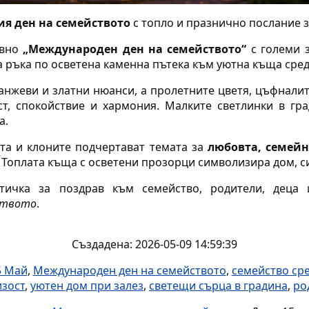
я ден на семейството
с топло и празнично послание з
овно
„Международен ден на семейството“
с големи з
 ръка по осветена каменна пътека към уютна къща сред
анжеви и златни нюанси, а пролетните цветя, цъфнали
т, спокойствие и хармония. Малките светлинки в гр
а.
та и клоните подчертават темата за
любовта, семейн
. Топлата къща с осветени прозорци символизира дом, си
тичка за поздрав към семейство, родители, деца
ството
.
Създадена: 2026-05-09 14:59:39
5 Май
,
Международен ден на семейството
,
семейство ср
изост
,
уютен дом при залез
,
светещи сърца в градина
,
ро