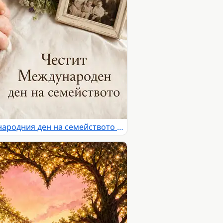
Нежна картичка за Международния ден на семейството с ръце, цветя и семейна снимка