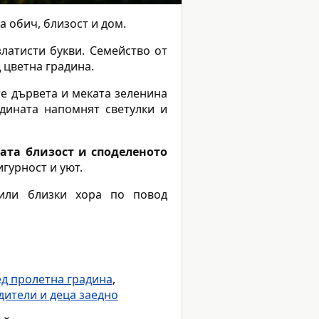
а обич, близост и дом.
латисти букви. Семейство от
 цветна градина.
те дървета и меката зеленина
адината напомнят светулки и
ата близост и споделеното
гурност и уют.
 или близки хора по повод
ед пролетна градина
,
дители и деца заедно