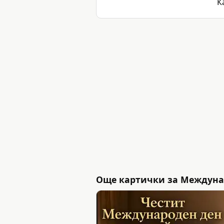
К
Още картички за Междуна