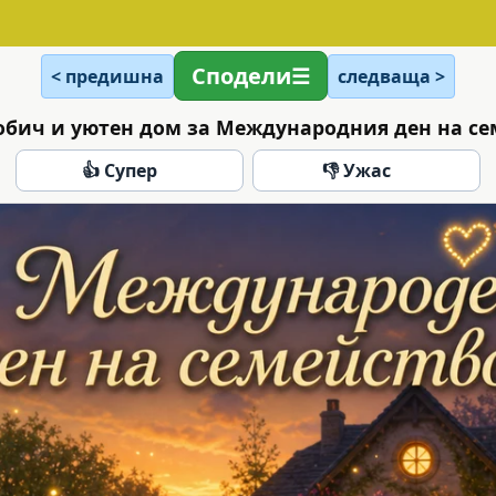
Сподели
< предишна
следваща >
обич и уютен дом за Международния ден на се
👍 Супер
👎 Ужас