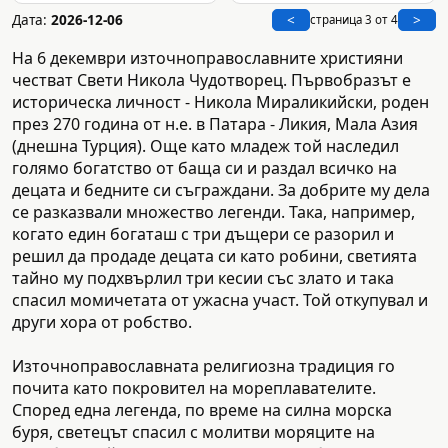
Дата:
2026-12-06
<
>
страница 3 от 4
На 6 декември източноправославните християни
честват Свeти Никола Чудотворец. Първобразът е
историческа личност - Никола Мираликийски, роден
през 270 година от н.е. в Патара - Ликия, Мала Азия
(днешна Турция). Още като младеж той наследил
голямо богатство от баща си и раздал всичко на
децата и бедните си съграждани. За добрите му дела
се разказвали множество легенди. Така, например,
когато един богаташ с три дъщери се разорил и
решил да продаде децата си като робини, светията
тайно му подхвърлил три кесии със злато и така
спасил момичетата от ужасна участ. Той откупувал и
други хора от робство.
Източноправославната религиозна традиция го
почита като покровител на мореплавателите.
Според една легенда, по време на силна морска
буря, светецът спасил с молитви моряците на