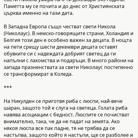
Паметта му се почита и до днес от Християнската
църква именно на тази дата.
В Западна Европа също честват свети Никола
(Николаус). В немско-говорящите страни, Холандия и
Белгия този ден е особено важен за децата. В нощта
на пети срещу шести декември децата оставят
обувките си с надеждата добрият светец да ги
напълни с лакомства и подаръци. В много райони на
запада празненствата за свети Николаус постепенно
се трансформират в Коледа.
***
На Никулден се приготвя риба с люспи, най-вече
шаран, защото той е слуга на светеца. Голата риба
навява асоциации с бедност. Люспите се почистват
внимателно, така, че да не падат на земята. Ако
някоя люспа все пак падне, тя не трябва да се
настъпва, защото който я настъпи, ще се разболее и