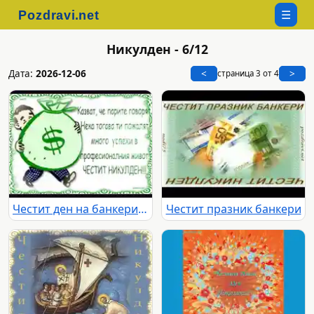
☰
Никулден - 6/12
Дата:
2026-12-06
<
>
страница 3 от 4
Честит ден на банкерите
Честит празник банкери