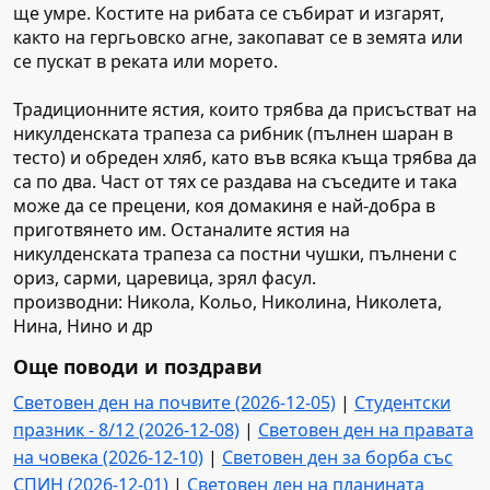
ще умре. Костите на рибата се събират и изгарят,
както на гергьовско агне, закопават се в земята или
се пускат в реката или морето.
Традиционните ястия, които трябва да присъстват на
никулденската трапеза са рибник (пълнен шаран в
тесто) и обреден хляб, като във всяка къща трябва да
са по два. Част от тях се раздава на съседите и така
може да се прецени, коя домакиня е най-добра в
приготвянето им. Останалите ястия на
никулденската трапеза са постни чушки, пълнени с
ориз, сарми, царевица, зрял фасул.
производни: Никола, Кольо, Николина, Николета,
Нина, Нино и др
Още поводи и поздрави
Световен ден на почвите (2026-12-05)
|
Студентски
празник - 8/12 (2026-12-08)
|
Световен ден на правата
на човека (2026-12-10)
|
Световен ден за борба със
СПИН (2026-12-01)
|
Световен ден на планината