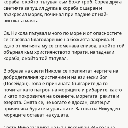
кораба, с който пътувал към Божи гроб. Соред друга
светията запушил дупка в кораба с шаран и
възкресил моряк, починал при падане от най-
високата мачта.
Св. Никола пътувал много по море и от опасностите
се спасявал благодарение на божията закрила. В
едно от житията му се споменава епизод, в който той
обърнал към християнството пирати, нападнали
кораба, с който той пътувал.
В образа на свети Никола се преплитат чертите на
добродетелния християнин и на езически бог
(Посейдон). Това е причината българите да го
почитат като патрон на моряците и рибарите, както
и като покровител на океаните, моретата, реките и
езерата. Смята се, че когато е ядосан, светецът
причинява бурите и ураганите. Затова на Никулден
моряците остават на сушата.
Свети Никола умира на 6-ти декември 345 година.