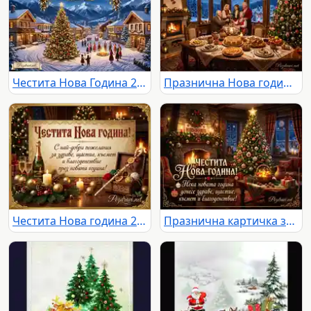
Честита Нова Година 2027: Празник в заснежено село с елха, хоро и фойерверки
Празнична Нова година с български традиции: семейство, уют, богата трапеза и зимна магия.
Честита Нова година 2025: Празнична картичка с шампанско, свещи и топли пожелания.
Празнична картичка за Нова година с уютна камина, коледна елха и пожелания