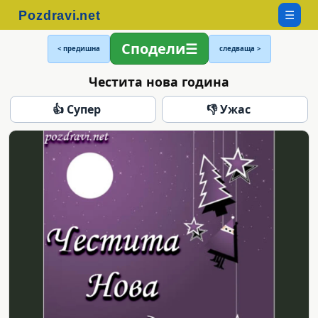
☰
Сподели
< предишна
следваща >
Честита нова година
👍 Супер
👎 Ужас