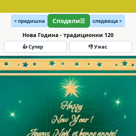
Сподели
< предишна
следваща >
Нова Година - традиционни 120
👍 Супер
👎 Ужас