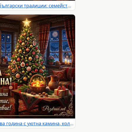
Празнична Нова година с български традиции: семейство, уют, богата трапеза и зимна магия.
Празнична картичка за Нова година с уютна камина, коледна елха и пожелания