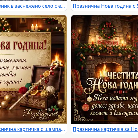
Честита Нова Година 2027: Празник в заснежено село с елха, хоро и фойерверки
Честита Нова година 2025: Празнична картичка с шампанско, свещи и топли пожелания.