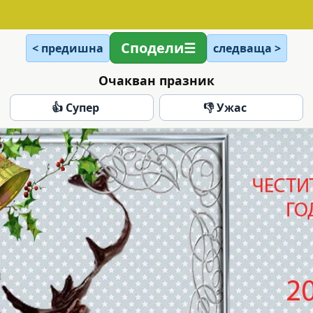
Сподели
< предишна
следваща >
Очакван празник
👍 Супер
👎 Ужас