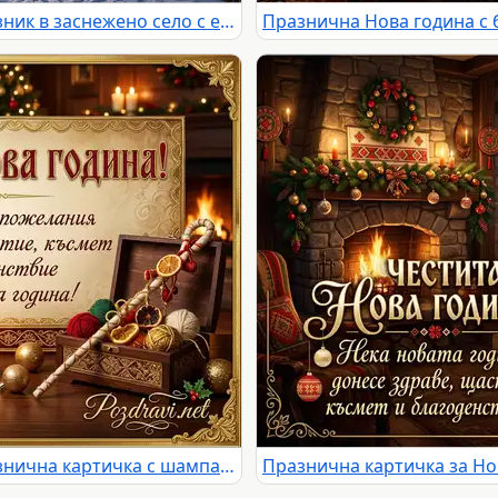
Честита Нова Година 2027: Празник в заснежено село с елха, хоро и фойерверки
Честита Нова година 2025: Празнична картичка с шампанско, свещи и топли пожелания.