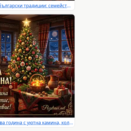
Празнична Нова година с български традиции: семейство, уют, богата трапеза и зимна магия.
Празнична картичка за Нова година с уютна камина, коледна елха и пожелания