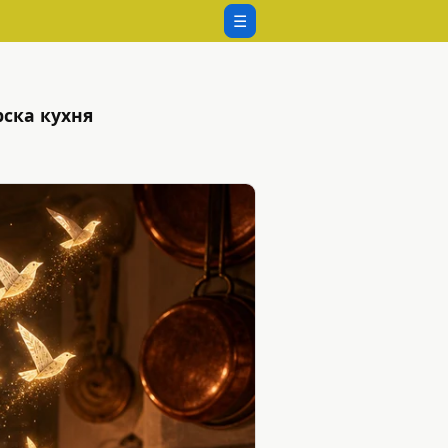
☰
ска кухня