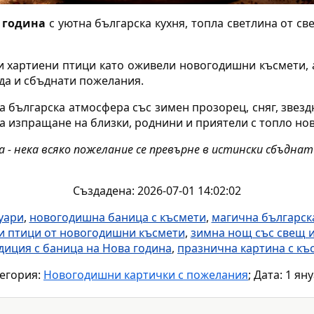
 година
с уютна българска кухня, топла светлина от св
и хартиени птици като оживели новогодишни късмети, 
да и сбъднати пожелания.
 българска атмосфера със зимен прозорец, сняг, звездн
а изпращане на близки, роднини и приятели с топло н
 - нека всяко пожелание се превърне в истински сбъднат
Създадена: 2026-07-01 14:02:02
уари
,
новогодишна баница с късмети
,
магична българска
и птици от новогодишни късмети
,
зимна нощ със свещ 
диция с баница на Нова година
,
празнична картина с къ
егория:
Новогодишни картички с пожелания
; Дата: 1 ян