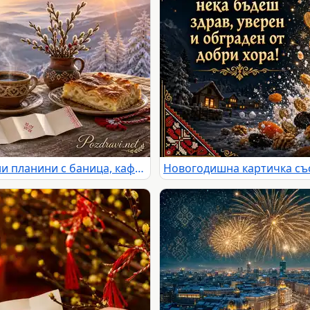
Новогодишен изгрев над снежни планини с баница, кафе и късмет