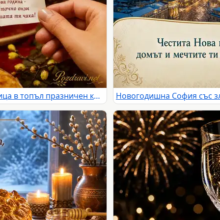
Новогодишно късметче от баница в топъл празничен кадър