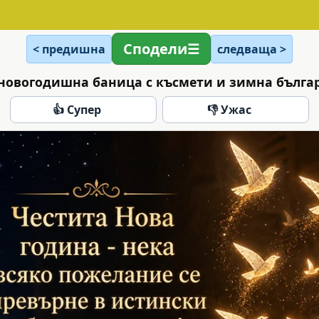
Сподели
< предишна
следваща >
новогодишна баница с късмети и зимна българ
👍 Супер
👎 Ужас