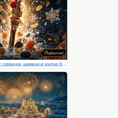
Новогодишна картичка със сурвачка, шевици и златно българско наричане