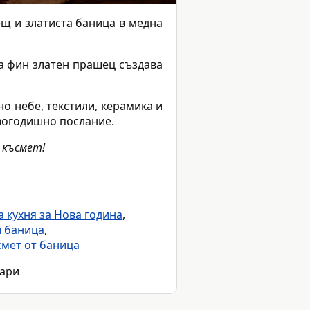
ещ и златиста баница в медна
а фин златен прашец създава
о небе, текстили, керамика и
овогодишно послание.
 късмет!
 кухня за Нова година
,
и баница
,
смет от баница
уари