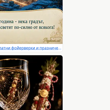
Новогодишна София със златни фойерверки и празничен надпис