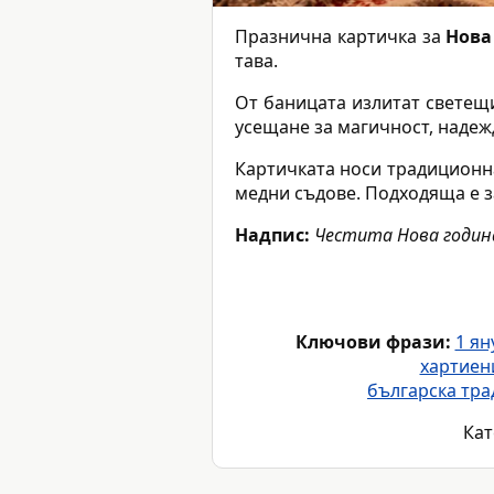
Празнична картичка за
Нова
тава.
От баницата излитат светещ
усещане за магичност, надеж
Картичката носи традиционна
медни съдове. Подходяща е з
Надпис:
Честита Нова година
Ключови фрази:
1 ян
хартиен
българска тра
Кат