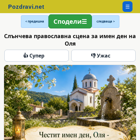
☰
Сподели
< предишна
следваща >
Слънчева православна сцена за имен ден на
Оля
👍 Супер
👎 Ужас