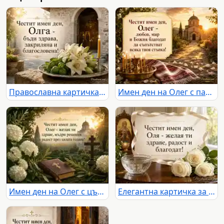
Православна картичка за имен ден на Олга с лилии, босилек и свещ
Имен ден на Олег с параклис, свещи и българска бродирана кърпа
Имен ден на Олег с църковна градина, хортензии и православен кръст
Елегантна картичка за имен ден на Оля със Св. княгиня Олга, бели рози и благослов