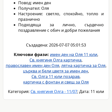
Повод: имен ден
Получател: Оля
Настроение: светло, спокойно, топло и
празнично
Подходяща за лично, сърдечно
поздравление с обич и добри пожелания
Създадена: 2026-07-07 05:01:53
Ключови фрази:
имен ден на Оля 11 юли
,
Св. княгиня Олга картичка
,
православен имен ден Оля
,
лятна картичка за Оля
,
църква и бели цветя за имен ден
,
Св. Олга 11 юли поздрав
,
картичка с фонтан и свещ за Оля
Категория:
Св. княгиня Олга - 11/07
; Дата: 11 юли