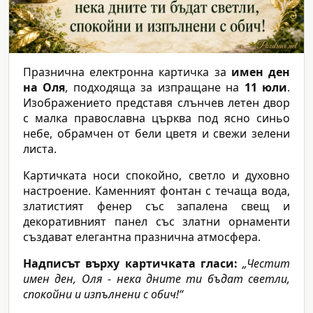
Празнична електронна картичка за
имен ден
на Оля
, подходяща за изпращане на
11 юли
.
Изображението представя слънчев летен двор
с малка православна църква под ясно синьо
небе, обрамчен от бели цветя и свежи зелени
листа.
Картичката носи спокойно, светло и духовно
настроение. Каменният фонтан с течаща вода,
златистият фенер със запалена свещ и
декоративният панел със златни орнаменти
създават елегантна празнична атмосфера.
Надписът върху картичката гласи:
„Честит
имен ден, Оля - нека дните ти бъдат светли,
спокойни и изпълнени с обич!“