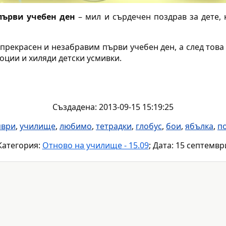
първи учебен ден
– мил и сърдечен поздрав за дете, 
прекрасен и незабравим първи учебен ден, а след това
оции и хиляди детски усмивки.
Създадена: 2013-09-15 15:19:25
мври
,
училище
,
любимо
,
тетрадки
,
глобус
,
бои
,
ябълка
,
п
Категория:
Отново на училище - 15.09
; Дата: 15 септемвр