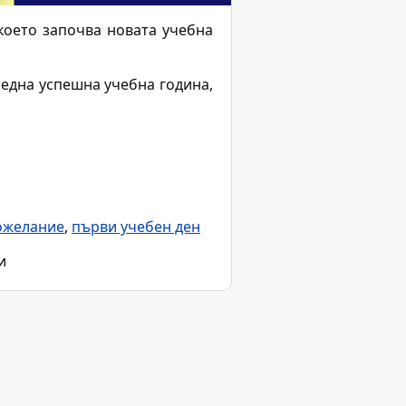
което започва новата учебна
 една успешна учебна година,
ожелание
,
първи учебен ден
и