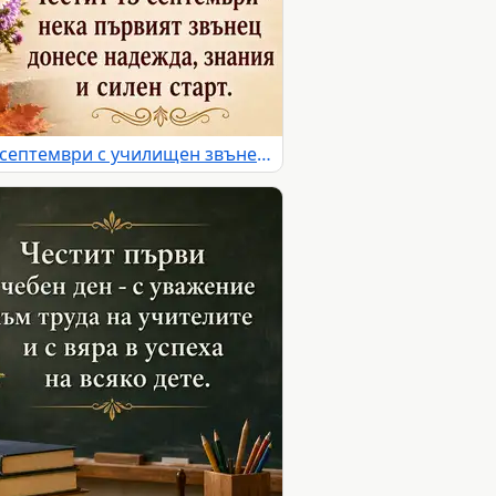
Празнична картичка за 15 септември с училищен звънец и астри