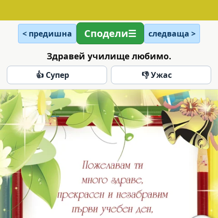
Сподели
< предишна
следваща >
Здравей училище любимо.
👍 Супер
👎 Ужас