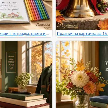
Слънчева картичка за 15 септември с тетрадка, цветя и пожелание за успешна учебна година