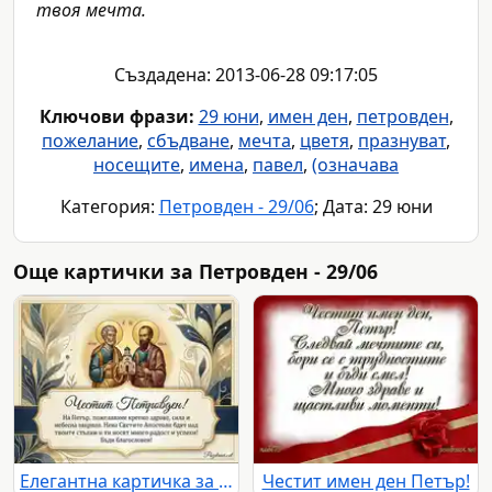
твоя мечта.
Създадена: 2013-06-28 09:17:05
Ключови фрази:
29 юни
,
имен ден
,
петровден
,
пожелание
,
сбъдване
,
мечта
,
цветя
,
празнуват
,
носещите
,
имена
,
павел
,
(означава
Категория:
Петровден - 29/06
; Дата: 29 юни
Още картички за Петровден - 29/06
Елегантна картичка за Петровден с икона и пожелание за Петър
Честит имен ден Петър!