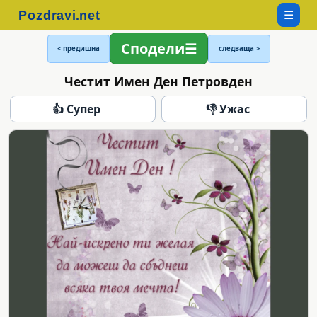
☰
Сподели
< предишна
следваща >
Честит Имен Ден Петровден
👍 Супер
👎 Ужас