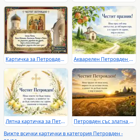
Картичка за Петровден с пожелание за имен ден на Петя
Акварелен Петровден с параклис, ябълково клонче и светъл път
Лятна картичка за Петровден с житен венец, ябълки-петровки и златен кръст
Петровден със златна жътва, църква и благословия за мир и радост
Вижте всички картички в категория Петровден -