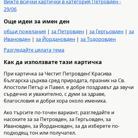
Вижте всички картички в категория Петровден -
29/06
Още идеи за имен ден
общи пожелания
|
за Петровден
|
за Гергьовден
|
за
Ивановден
|
за Йордановден
|
за Тодоровден
Разгледайте цялата тема
Как да използвате тази картичка
При картичка за Честит Петровден! Красива
българска църква сред природата, празник на Св.
Апостоли Петър и Павел. е добре поздравът да звучи
сърдечно и уважително, с думи за здраве,
благословия и добри хора около именика.
Ако търсите по-точен вариант, разгледайте и
насоките за за Петровден, за Гергьовден, за
Ивановден, за Йордановден, за да изберете по-
подходящ тон или получател.