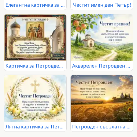
Елегантна картичка за Петровден с икона и пожелание за Петър
Честит имен ден Петър!
Картичка за Петровден с пожелание за имен ден на Петя
Акварелен Петровден с параклис, ябълково клонче и светъл път
Лятна картичка за Петровден с житен венец, ябълки-петровки и златен кръст
Петровден със златна жътва, църква и благословия за мир и радост