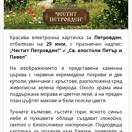
Красива електронна картичка за
Петровден
,
отбелязан на
29 юни
, с празничен надпис:
„Честит Петровден!“
и
„Св. апостоли Петър и
Павел“
.
На изображението е представена каменна
църква с червени керемидени покриви и две
куполи, увенчани с кръстове, разположена сред
живописна зелена природа. Около храма има
поддържана морава и цветни лехи, а на преден
план цъфтят макове и бели полски цветя.
Тучните хълмове, гъстите гори, ясното синьо
небе и пухкавите облаци създават
спокойно,
светло и благословено настроение
. Подходяща
картичка за поздрав към близки, приятели и