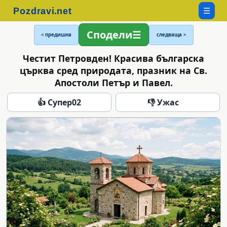
☰
Сподели
< предишна
следваща >
Честит Петровден! Красива българска
църква сред природата, празник на Св.
Апостоли Петър и Павел.
👍 Супер
02
👎 Ужас