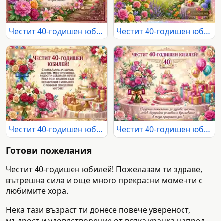
Честит 40-годишен юбилей! Поздравителна картичка с цветя и пожелание за жена.
Честит 40-годишен юбилей картичка с цветна градина и пожелания за здраве, щастие и сбъднати мечти.
Честит 40-годишен юбилей с торта, букети и подаръци – празнична картичка с пожелания.
Честит 40-годишен юбилей! Празнична картичка с торта, букет и подаръци.
Готови пожелания
Честит 40-годишен юбилей! Пожелавам ти здраве,
вътрешна сила и още много прекрасни моменти с
любимите хора.
Нека тази възраст ти донесе повече увереност,
мъдрост и удовлетворение от всяка крачка напред.