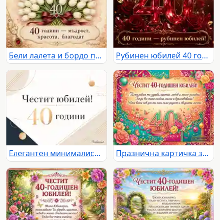
Бели лалета и бордо панделка за елегантен юбилей 40 години
Рубинен юбилей 40 години с червени рози, рубини и златен надпис
Елегантен минималистичен дизайн със златисти акценти и надпис „Честит юбилей! 40 години“
Празнична картичка за 40-годишен юбилей с пищни цветя, златни орнаменти и топли пожелания.