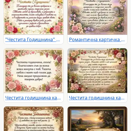
"Честита Годишнина" картичка с рози и благодарствено послание за любов и споделени моменти.
Романтична картичка "Честита Годишнина" с цветя, арка и сърдечно послание на фона на живописен пейзаж.
Честита годишнина картичка с романтично послание, рози, грозде и брачни халки. Израз на любов и благословия.
Честита годишнина картичка с рози, вино и сърдечно послание за любов и щастие.