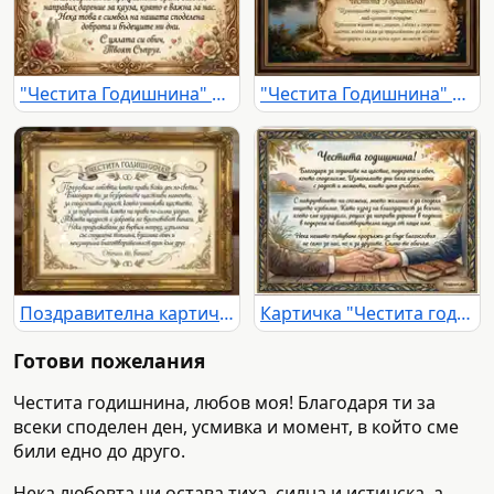
"Честита Годишнина" картичка: романтично послание от съпруг с рози и халки.
"Честита Годишнина" картичка с романтичен пейзаж при залез и послание за обич.
Поздравителна картичка за годишнина със сърдечно послание в златна рамка.
Картичка "Честита годишнина" с есенен пейзаж, сплетени ръце и послание за любов и благодарност.
Готови пожелания
Честита годишнина, любов моя! Благодаря ти за
всеки споделен ден, усмивка и момент, в който сме
били едно до друго.
Нека любовта ни остава тиха, силна и истинска, а