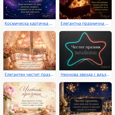
Космическа картичка с ракета, луна и празничен текст за мечти към светлото
Елегантна празнична картичка с бордо подарък, златна светлина и послание за обич и ценност
Елегантен честит празник с рози, фенери и нежно пожелание край прозорец
Неонова звезда с вдъхновяващ надпис за честит празник