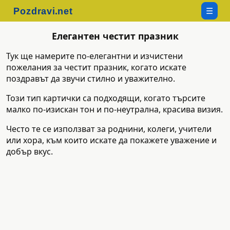
☰
Елегантен честит празник
Тук ще намерите по-елегантни и изчистени
пожелания за честит празник, когато искате
поздравът да звучи стилно и уважително.
Този тип картички са подходящи, когато търсите
малко по-изискан тон и по-неутрална, красива визия.
Често те се използват за роднини, колеги, учители
или хора, към които искате да покажете уважение и
добър вкус.