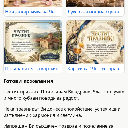
Нежна картичка за Честит празник с божури, макарони и свещи
Луксозна нощна сцена с фойерверки, шампанско и празничен надпис
Поздравителна картичка "Честит празник" с български манастир и пожелания.
Картичка "Честит празник" със златни орнаменти, сини панделки и пожелание за успех и сила.
Готови пожелания
Честит празник! Пожелавам Ви здраве, благополучие
и много хубави поводи за радост.
Нека празникът Ви донесе спокойствие, успех и дни,
изпълнени с хармония и светлина.
Изпращам Ви сърдечен поздрав и пожелание за